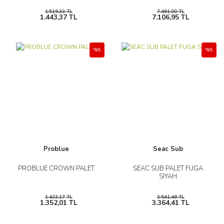
1.519,33 TL
7.481,00 TL
1.443,37 TL
7.106,95 TL
%5
%5
Problue
Seac Sub
PROBLUE CROWN PALET
SEAC SUB PALET FUGA
SIYAH
1.423,17 TL
3.541,48 TL
1.352,01 TL
3.364,41 TL