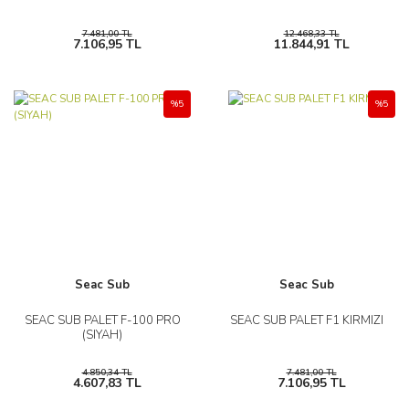
7.481,00 TL
12.468,33 TL
7.106,95 TL
11.844,91 TL
%5
%5
Seac Sub
Seac Sub
SEAC SUB PALET F-100 PRO
SEAC SUB PALET F1 KIRMIZI
(SIYAH)
4.850,34 TL
7.481,00 TL
4.607,83 TL
7.106,95 TL