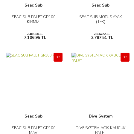
Seac Sub
Seac Sub
SEAC SUB PALET GP100
SEAC SUB MOTUS AYAK
KIRMIZI
(TEK)
7.481,00 TL
2.934,22 TL
7.106,95 TL
2.787,51 TL
%5
%5
Seac Sub
Dive System
SEAC SUB PALET GP100
DIVE SYSTEM ACIK KAUCUK
MAVI
PALET