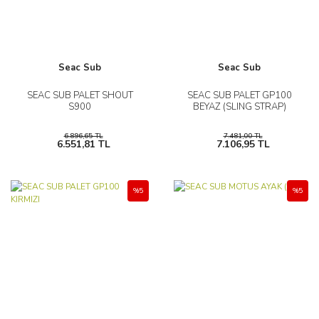
Seac Sub
Seac Sub
SEAC SUB PALET SHOUT
SEAC SUB PALET GP100
S900
BEYAZ (SLING STRAP)
6.896,65 TL
7.481,00 TL
6.551,81 TL
7.106,95 TL
%5
%5