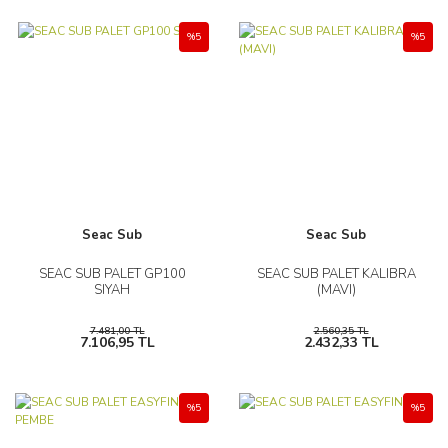
%5
%5
Seac Sub
Seac Sub
SEAC SUB PALET GP100
SEAC SUB PALET KALIBRA
SIYAH
(MAVI)
7.481,00 TL
2.560,35 TL
7.106,95 TL
2.432,33 TL
%5
%5