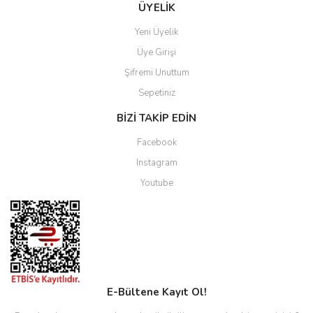
ÜYELİK
Yeni Üyelik
Üye Girişi
Şifremi Unuttum
Sepetiniz
BİZİ TAKİP EDİN
Facebook
Instagram
Youtube
E-Bültene Kayıt Ol!