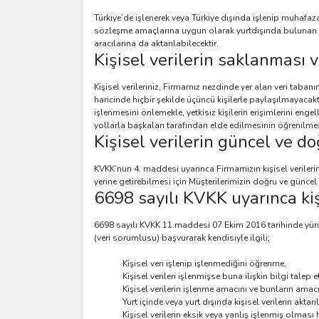
Türkiye’de işlenerek veya Türkiye dışında işlenip muhafa
sözleşme amaçlarına uygun olarak yurtdışında bulunan (Ki
aracılarına da aktarılabilecektir.
Kişisel verilerin saklanması
Kişisel verileriniz, Firmamız nezdinde yer alan veri tab
haricinde hiçbir şekilde üçüncü kişilerle paylaşılmayacaktı
işlenmesini önlemekle, yetkisiz kişilerin erişimlerini enge
yollarla başkaları tarafından elde edilmesinin öğrenilmes
Kişisel verilerin güncel ve d
KVKK’nun 4. maddesi uyarınca Firmamızın kişisel verile
yerine getirebilmesi için Müşterilerimizin doğru ve günc
6698 sayılı KVKK uyarınca kiş
6698 sayılı KVKK 11.maddesi 07 Ekim 2016 tarihinde yürürl
(veri sorumlusu) başvurarak kendisiyle ilgili;
Kişisel veri işlenip işlenmediğini öğrenme,
Kişisel verileri işlenmişse buna ilişkin bilgi talep 
Kişisel verilerin işlenme amacını ve bunların ama
Yurt içinde veya yurt dışında kişisel verilerin aktarı
Kişisel verilerin eksik veya yanlış işlenmiş olması