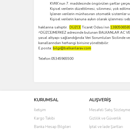
KVKK’nun 7. maddesinde öngörülen şartlar çerçeves
Kişisel verilerin düzeltilmesi, silinmesi, yok edilme
İşlenen verilerin münhasıran otomatik sistemler va
Kişisel verilerin kanuna aykırı olarak işlenmesi s
haklarına sahiptir.
DÜZCE
Ticaret Odası’nın
138050658
^DÜZCE/MERKEZ adresinde bulunan BALKANLAR AC VE BAL
yasal altyapı sağlandığında Veri Sorumluları Sicilinde ve 
kanallarından herhangi birisine yöneltebilir:
E.posta:
bilgi@balkanlarav.com
Telefon:05345965500
KURUMSAL
ALIŞVERİŞ
İletişim
Mesafeli Satış Sözleşme
Kargo Takibi
Gizlilik ve Güvenlik
Banka Hesap Bilgileri
İptal ve İade Şartları