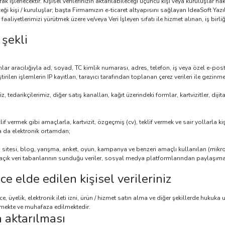
ak işlenecektir. Kişisel verilerinizin aktarılabileceği üçüncü kişi veya kuruluşlar 
eceği kişi / kuruluşlar; başta Firmamızın e-ticaret altyapısını sağlayan IdeaSoft Yazı
r, faaliyetlerimizi yürütmek üzere ve/veya Veri İşleyen sıfatı ile hizmet alınan, iş birl
 şekli
 aracılığıyla ad, soyad, TC kimlik numarası, adres, telefon, iş veya özel e-posta ad
tirilen işlemlerin IP kayıtları, tarayıcı tarafından toplanan çerez verileri ile gezinme
tedarikçilerimiz, diğer satış kanalları, kağıt üzerindeki formlar, kartvizitler, dij
if vermek gibi amaçlarla, kartvizit, özgeçmiş (cv), teklif vermek ve sair yollarla kiş
ya da elektronik ortamdan;
b sitesi, blog, yarışma, anket, oyun, kampanya ve benzeri amaçlı kullanılan (mik
açık veri tabanlarının sunduğu veriler, sosyal medya platformlarından paylaşıma a
 elde edilen kişisel verileriniz
 üyelik, elektronik ileti izni, ürün / hizmet satın alma ve diğer şekillerde hukuka 
nmekte ve muhafaza edilmektedir.
a aktarılması