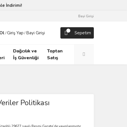
Bayi Girişi
Ol
Giriş Yap
Bayi Girişi
Sepetim
/
/
Dağcılık ve
Toptan
ri
İş Güvenliği
Satış
eriler Politikası
tarihli 29677 sayılı Resmi Gazete’de yayınlanmıştır.