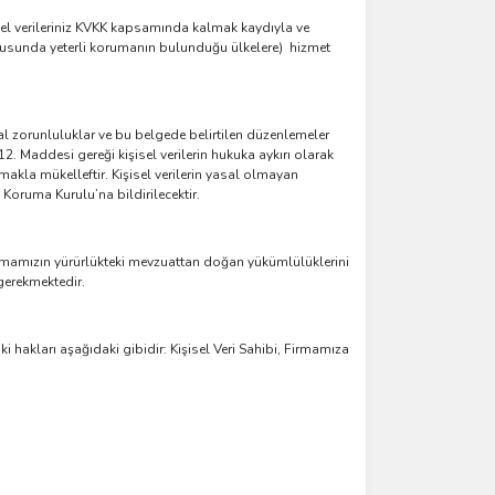
isel verileriniz KVKK kapsamında kalmak kaydıyla ve
hususunda yeterli korumanın bulunduğu ülkelere) hizmet
al zorunluluklar ve bu belgede belirtilen düzenlemeler
 12. Maddesi gereği kişisel verilerin hukuka aykırı olarak
lmakla mükelleftir. Kişisel verilerin yasal olmayan
Koruma Kurulu’na bildirilecektir.
rmamızın yürürlükteki mevzuattan doğan yükümlülüklerini
gerekmektedir.
 hakları aşağıdaki gibidir: Kişisel Veri Sahibi, Firmamıza