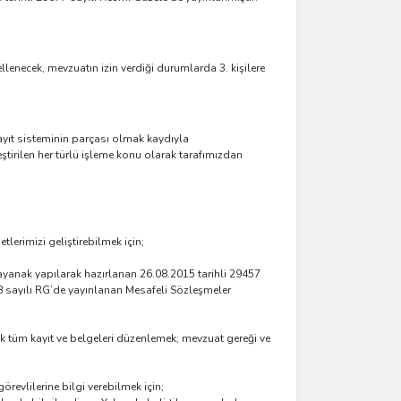
llenecek, mevzuatın izin verdiği durumlarda 3. kişilere
kayıt sisteminin parçası olmak kaydıyla
ştirilen her türlü işleme konu olarak tarafımızdan
lerimizi geliştirebilmek için;
ayanak yapılarak hazırlanan 26.08.2015 tarihli 29457
88 sayılı RG’de yayınlanan Mesafeli Sözleşmeler
 tüm kayıt ve belgeleri düzenlemek; mevzuat gereği ve
revlilerine bilgi verebilmek için;