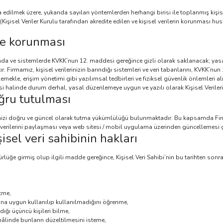
za edilmek üzere, yukarıda sayılan yöntemlerden herhangi birisi ile toplanmış kiş
şisel Veriler Kurulu tarafından akredite edilen ve kişisel verilerin korunması 
 ve korunması
anında ve sistemlerde KVKK’nun 12. maddesi gereğince gizli olarak saklanacak; yas
r. Firmamız, kişisel verilerinizin barındığı sistemleri ve veri tabanlarını, KVKK’nun
llemekle, erişim yönetimi gibi yazılımsal tedbirleri ve fiziksel güvenlik önlemleri a
i halinde durum derhal, yasal düzenlemeye uygun ve yazılı olarak Kişisel Verileri 
oğru tutulması
rinizi doğru ve güncel olarak tutma yükümlülüğü bulunmaktadır. Bu kapsamda Fi
el verilerini paylaşması veya web sitesi / mobil uygulama üzerinden güncellemesi 
isel veri sahibinin hakları
üğe girmiş olup ilgili madde gereğince, Kişisel Veri Sahibi’nin bu tarihten sonraki
etme,
cına uygun kullanılıp kullanılmadığını öğrenme,
ldığı üçüncü kişileri bilme,
 hâlinde bunların düzeltilmesini isteme,