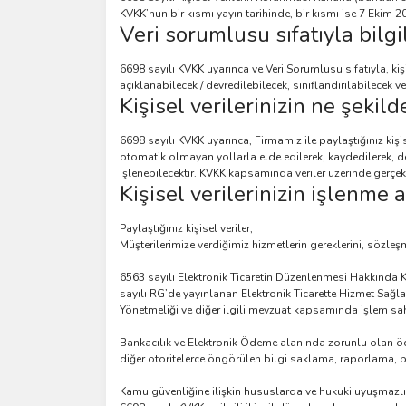
KVKK’nun bir kısmı yayın tarihinde, bir kısmı ise 7 Ekim 2
Veri sorumlusu sıfatıyla bilg
6698 sayılı KVKK uyarınca ve Veri Sorumlusu sıfatıyla, kiş
açıklanabilecek / devredilebilecek, sınıflandırılabilecek v
Kişisel verilerinizin ne şekild
6698 sayılı KVKK uyarınca, Firmamız ile paylaştığınız kiş
otomatik olmayan yollarla elde edilerek, kaydedilerek, dep
işlenebilecektir. KVKK kapsamında veriler üzerinde gerçekle
Kişisel verilerinizin işlenme
Paylaştığınız kişisel veriler,
Müşterilerimize verdiğimiz hizmetlerin gereklerini, sözleş
6563 sayılı Elektronik Ticaretin Düzenlenmesi Hakkında 
sayılı RG’de yayınlanan Elektronik Ticarette Hizmet Sağl
Yönetmeliği ve diğer ilgili mevzuat kapsamında işlem sahibi
Bankacılık ve Elektronik Ödeme alanında zorunlu olan öd
diğer otoritelerce öngörülen bilgi saklama, raporlama, b
Kamu güvenliğine ilişkin hususlarda ve hukuki uyuşmazlıkl