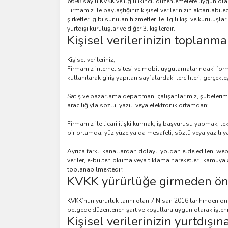
6698 sayılı KVKK ve ilgili ikincil düzenlemelere uygun olar
Firmamız ile paylaştığınız kişisel verilerinizin aktarılabil
şirketleri gibi sunulan hizmetler ile ilgili kişi ve kuruluşla
yurtdışı kuruluşlar ve diğer 3. kişilerdir.
Kişisel verilerinizin toplanma
Kişisel verileriniz,
Firmamız internet sitesi ve mobil uygulamalarındaki formlar
kullanılarak giriş yapılan sayfalardaki tercihleri, gerçekleş
Satış ve pazarlama departmanı çalışanlarımız, şubelerimiz, 
aracılığıyla sözlü, yazılı veya elektronik ortamdan;
Firmamız ile ticari ilişki kurmak, iş başvurusu yapmak, tekl
bir ortamda, yüz yüze ya da mesafeli, sözlü veya yazılı 
Ayrıca farklı kanallardan dolaylı yoldan elde edilen, we
veriler, e-bülten okuma veya tıklama hareketleri, kamuya 
toplanabilmektedir.
KVKK yürürlüğe girmeden önce
KVKK’nun yürürlük tarihi olan 7 Nisan 2016 tarihinden önce,
belgede düzenlenen şart ve koşullara uygun olarak işle
Kişisel verilerinizin yurtdışın