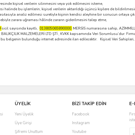
inde kişisel verilerin silinmesini veya yok edilmesini isteme,
si halinde bu işlemlerin, kişisel verilerin aktarıldığı üçüncü kişilere de bildirilmesi
sıtasıyla analiz edilmesi suretiyle kişinin kendisi aleyhine bir sonucun ortaya çı
ebebiyle zarara uğraması hâlinde zararın giderilmesini talep etme,
9
sicil sayısında kayıtlı,
013805065890000
.
MERSİS numarasına sahip, AZİMMİ
IKÇILIK MALZEMELERİ LTD ŞTİ , KVKK kapsamında Veri Sorumlusu’dur. Firmamı
bu belgenin bulunduğu internet adresinde ilan edilecektir. Kişisel Veri Sahipleri, s
ÜYELİK
BİZİ TAKİP EDİN
E-
si
Yeni Üyelik
Facebook
Fır
ist
Üye Girişi
Instagram
Şifremi Unuttum
Youtube