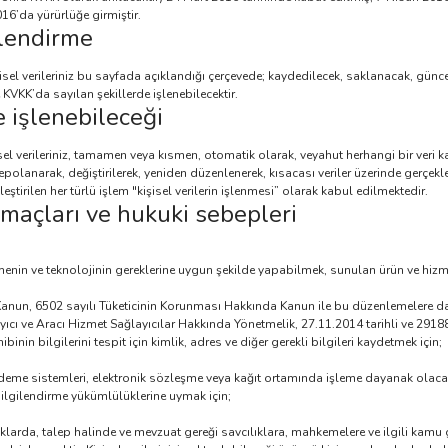
016’da yürürlüğe girmiştir.
ilendirme
isel verileriniz bu sayfada açıklandığı çerçevede; kaydedilecek, saklanacak, günce
e KVKK’da sayılan şekillerde işlenebilecektir.
e işlenebileceği
isel verileriniz, tamamen veya kısmen, otomatik olarak, veyahut herhangi bir veri 
olanarak, değiştirilerek, yeniden düzenlenerek, kısacası veriler üzerinde gerçekle
ştirilen her türlü işlem "kişisel verilerin işlenmesi” olarak kabul edilmektedir.
 amaçları ve hukuki sebepleri
menin ve teknolojinin gereklerine uygun şekilde yapabilmek, sunulan ürün ve hizmet
Kanun, 6502 sayılı Tüketicinin Korunması Hakkında Kanun ile bu düzenlemelere d
ayıcı ve Aracı Hizmet Sağlayıcılar Hakkında Yönetmelik, 27.11.2014 tarihli ve 291
nin bilgilerini tespit için kimlik, adres ve diğer gerekli bilgileri kaydetmek için;
eme sistemleri, elektronik sözleşme veya kağıt ortamında işleme dayanak olacak
ilgilendirme yükümlülüklerine uymak için;
arda, talep halinde ve mevzuat gereği savcılıklara, mahkemelere ve ilgili kamu gö