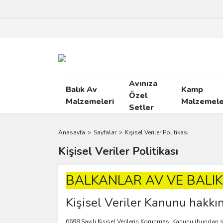
Avınıza
Balık Av
Kamp
Özel
Malzemeleri
Malzemele
Setler
Anasayfa
Sayfalar
Kişisel Veriler Politikası
Kişisel Veriler Politikası
BALKANLAR AV VE BALIKÇ
Kişisel Veriler Kanunu hakkı
6698 Sayılı Kişisel Verilerin Korunması Kanunu (bundan s