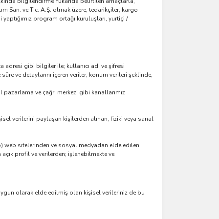
hakkında bilgilendirme Yukarıda belirtilen amaçlarla,
lım San. ve Tic. A.Ş. olmak üzere, tedarikçiler, kargo
iği yaptığımız program ortağı kuruluşları, yurtiçi /
resi gibi bilgiler ile; kullanıcı adı ve şifresi
 süre ve detaylarını içeren veriler, konum verileri şeklinde;
ital pazarlama ve çağrı merkezi gibi kanallarımız
isel verilerini paylaşan kişilerden alınan, fiziki veya sanal
ro) web sitelerinden ve sosyal medyadan elde edilen
çık profil ve verilerden; işlenebilmekte ve
uygun olarak elde edilmiş olan kişisel verileriniz de bu