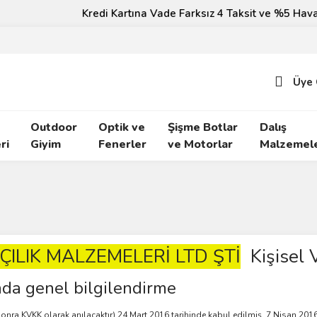
Kredi Kartına Vade Farksız 4 Taksit ve %5 Havale İndirimi!
Üye 
Outdoor
Optik ve
Şişme Botlar
Dalış
ri
Giyim
Fenerler
ve Motorlar
Malzemele
ILIK MALZEMELERİ LTD ŞTİ
Kişisel V
nda genel bilgilendirme
onra KVKK olarak anılacaktır) 24 Mart 2016 tarihinde kabul edilmiş, 7 Nisan 2016 