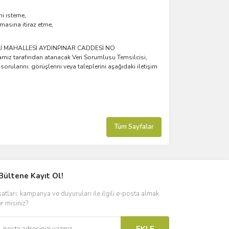
ni isteme,
kmasına itiraz etme,
LLİ MAHALLESİ AYDINPINAR CADDESİ NO
z tarafından atanacak Veri Sorumlusu Temsilcisi,
orularını, görüşlerini veya taleplerini aşağıdaki iletişim
Tüm Sayfalar
Bültene Kayıt Ol!
satları, kampanya ve duyuruları ile ilgili e-posta almak
er misiniz?