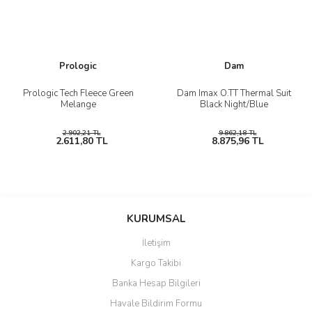
Prologic
Dam
Prologic Tech Fleece Green
Dam Imax O.TT Thermal Suit
Melange
Black Night/Blue
2.902,21 TL
9.862,18 TL
2.611,80 TL
8.875,96 TL
KURUMSAL
İletişim
Kargo Takibi
Banka Hesap Bilgileri
Havale Bildirim Formu