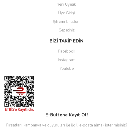
Yeni Üyelik
Üye Girişi
Şifremi Unuttum
Sepetiniz
BİZİ TAKİP EDİN
Facebook
Instagram
Youtube
E-Bültene Kayıt Ol!
Fırsatları, kampanya ve duyuruları ile ilgili e-posta almak ister misiniz?