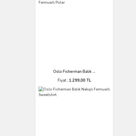
017 Glow Belly (2)
026 Chart Back Pearl (2)
04 (2)
062 Bone (2)
068-İAvcı (2)
097 Shell Skin Cyris (2)
099 Nacre Lemon (2)
1 GR (2)
Oslo Fisherman Balık ...
1.2gr (2)
Fiyat :
1.299,00 TL
1.5gr (2)
110 Tequila Halo (2)
117 Neo Pearl (2)
120 Nacre Lemon (2)
120-Nacre Lemon (2)
126 Chart Back Pearl (2)