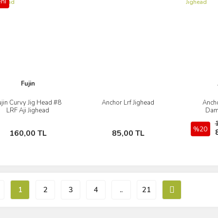
ni
Fujin
ujin Curvy Jig Head #8
Anchor Lrf Jighead
Ancho
İncele
İncele
LRF Aji Jighead
Dama
Sepete Ekle
Sepete Ekle
%20
160,00 TL
85,00 TL
1
2
3
4
..
21