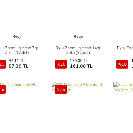
Ryuji
Ryuji
ujı Zoom Jig Head 7gr
Ryujı Zoom Jig Head 14gr
Ryujı Zo
İncele
İncele
Zoka (3 Adet)
Zoka (3 Adet)
97,11 TL
179,00 TL
10
Sepete Ekle
%10
Sepete Ekle
%10
87,39 TL
161,00 TL
ni
Yeni