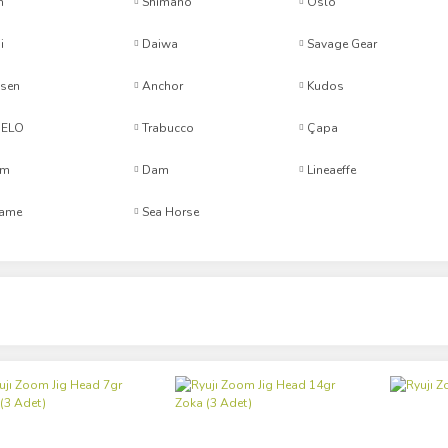
n
Shimano
Oslo
i
Daiwa
Savage Gear
sen
Anchor
Kudos
BELO
Trabucco
Çapa
rm
Dam
Lineaeffe
ame
Sea Horse