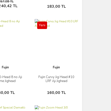
267,08 TL
Sepete Ekle
Sepete Ekle
240,42 TL
183,00 TL
Yeni
Fujin
Fujin
O-Head 8 no Aji
Fujin Curvy Jig Head #10
İncele
İncele
me Jighead
LRF Aji Jighead
Sepete Ekle
Sepete Ekle
60,00 TL
160,00 TL