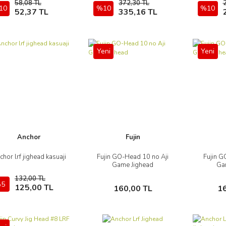
58,08 TL
372,30 TL
10
Sepete Ekle
%10
Sepete Ekle
%10
52,37 TL
335,16 TL
Yeni
Yeni
Anchor
Fujin
chor lrf jighead kasuaji
Fujin GO-Head 10 no Aji
Fujin G
İncele
İncele
Game Jighead
Ga
132,00 TL
5
Sepete Ekle
Sepete Ekle
125,00 TL
160,00 TL
1