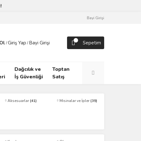
Bayi Girişi
Ol
Giriş Yap
Bayi Girişi
Sepetim
/
/
Dağcılık ve
Toptan
ri
İş Güvenliği
Satış
Aksesuarlar
(41)
Misinalar ve İpler
(39)