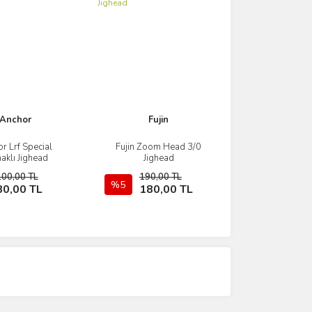
Anchor
Fujin
r Lrf Special
Fujin Zoom Head 3/0
İncele
İncele
klı Jighead
Jighead
100,00 TL
190,00 TL
Sepete Ekle
%5
Sepete Ekle
80,00 TL
180,00 TL