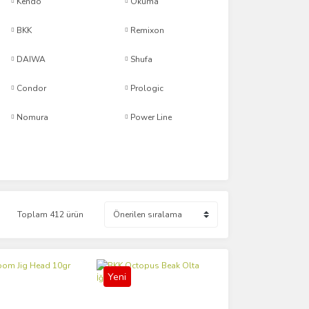
Kendo
Okuma
BKK
Remixon
DAIWA
Shufa
Condor
Prologic
Nomura
Power Line
Toplam 412 ürün
Yeni