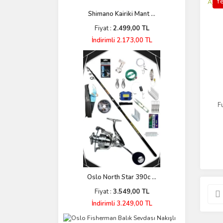
Ye
0,40 (2)
Shimano Kairiki Mant ...
0.13MM (2)
Fiyat :
2.499,00 TL
0.15 (2)
İndirimli 2.173,00 TL
0.17 (2)
0.18 MM (2)
0.19 MM (2)
0.20 MM (2)
0.21 (2)
F
0.40mm (2)
0.5gr (2)
00 (2)
01 (2)
011 Illusion (2)
Oslo North Star 390c ...
012 Shiny Yellow Cha (2)
Fiyat :
3.549,00 TL
İndirimli 3.249,00 TL
014 Absolut (2)
015R Brown PurpleKis (2)