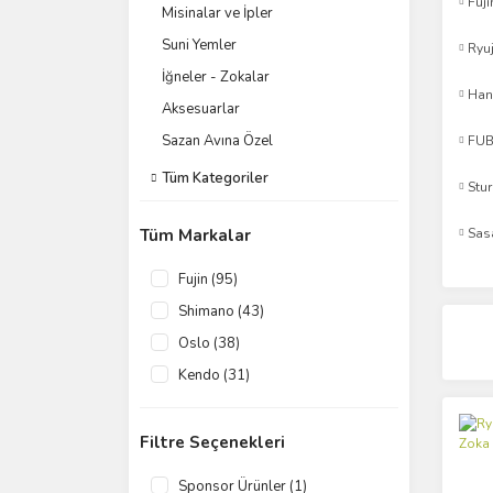
Fuji
Misinalar ve İpler
Suni Yemler
Ryuj
İğneler - Zokalar
Han
Aksesuarlar
Sazan Avına Özel
FU
Tüm Kategoriler
Stu
Tüm Markalar
Sas
Fujin (95)
Shimano (43)
Oslo (38)
Kendo (31)
Okuma (31)
Ryuji (24)
Filtre Seçenekleri
Daiwa (20)
Sponsor Ürünler (1)