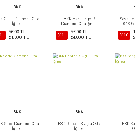
BKK
BKK
K Chinu Diamond Olta
BKK Maruseigo R
Sasame P
İncele
İncele
İğnesi
Diamond Olta İğnesi
846 Ser
56,00 TL
56,00 TL
11
Sepete Ekle
%11
Sepete Ekle
%10
50,00 TL
50,00 TL
BKK
BKK
K Sode Diamond Olta
BKK Raptor-X Üçlü Olta
BKK St
İncele
İncele
İğnesi
İğnesi
O