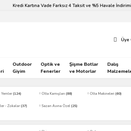
Kredi Kartına Vade Farksız 4 Taksit ve %5 Havale İndirimi!
Üye 
Outdoor
Optik ve
Şişme Botlar
Dalış
ri
Giyim
Fenerler
ve Motorlar
Malzemele
i Yemler
(124)
Olta Kamışları
(88)
Olta Makineleri
(60)
ler - Zokalar
(37)
Sazan Avına Özel
(25)