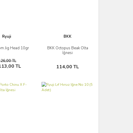
Ryuji
BKK
om Jig Head 10gr
BKK Octopus Beak Olta
İncele
İncele
İğnesi
126,00 TL
Sepete Ekle
Sepete Ekle
113,00 TL
114,00 TL