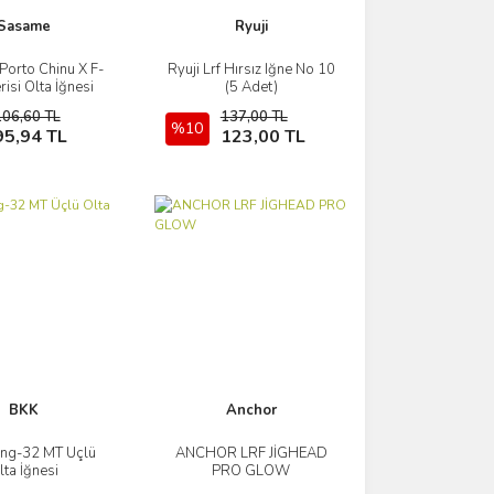
Sasame
Ryuji
orto Chinu X F-
Ryuji Lrf Hırsız Iğne No 10
İncele
İncele
isi Olta İğnesi
(5 Adet)
106,60 TL
137,00 TL
Sepete Ekle
%10
Sepete Ekle
95,94 TL
123,00 TL
BKK
Anchor
ing-32 MT Üçlü
ANCHOR LRF JİGHEAD
İncele
İncele
lta İğnesi
PRO GLOW