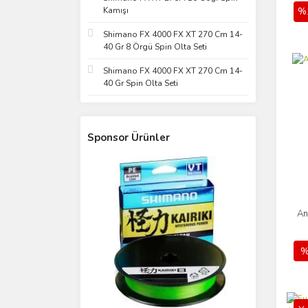
Kamışı
%
068 İ.Avcı (3)
089 Sugar (3)
Shimano FX 4000 FX XT 270 Cm 14-
40 Gr 8 Örgü Spin Olta Seti
182 Double Pink Char (3)
Shimano FX 4000 FX XT 270 Cm 14-
GLOW ZEBRA (3)
40 Gr Spin Olta Seti
MT06 Lemon (3)
No:1/0 (3)
NO:10 (3)
Sponsor Ürünler
No:2/0 (3)
NO:5 (3)
PH SILVER (3)
PH ZEBRA GLOW (3)
An
0,16 MM (2)
%
0,19 (2)
0,21 (2)
0,30 (2)