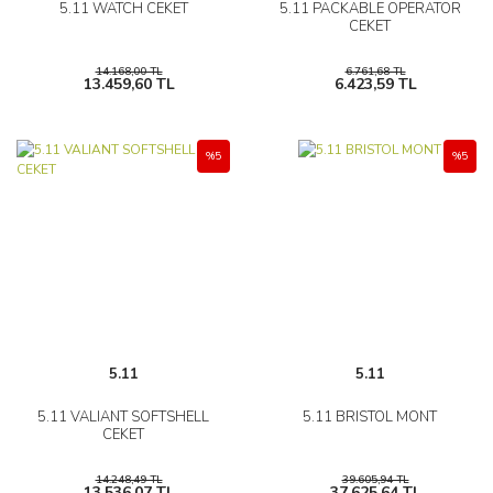
5.11 WATCH CEKET
5.11 PACKABLE OPERATOR
CEKET
14.168,00 TL
6.761,68 TL
13.459,60 TL
6.423,59 TL
%5
%5
5.11
5.11
5.11 VALIANT SOFTSHELL
5.11 BRISTOL MONT
CEKET
14.248,49 TL
39.605,94 TL
13.536,07 TL
37.625,64 TL