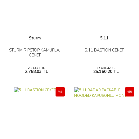
Sturm
5.11
STURM RIPSTOP KAMUFLAJ
5.11 BASTION CEKET
CEKET
2.913,72 TL
26.484,42 TL
2.768,03 TL
25.160,20 TL
%5
%5