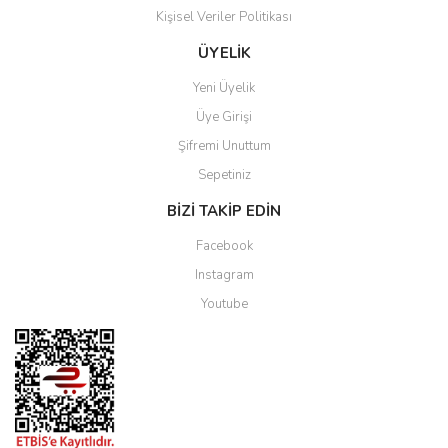
Kişisel Veriler Politikası
ÜYELİK
Yeni Üyelik
Üye Girişi
Şifremi Unuttum
Sepetiniz
BİZİ TAKİP EDİN
Facebook
Instagram
Youtube