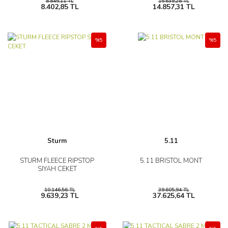
8.845,11 TL
15.639,28 TL
8.402,85 TL
14.857,31 TL
%5
%5
Sturm
5.11
STURM FLEECE RIPSTOP
5.11 BRISTOL MONT
SIYAH CEKET
10.146,56 TL
39.605,94 TL
9.639,23 TL
37.625,64 TL