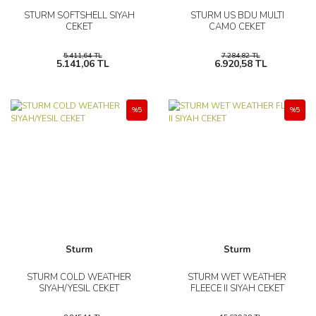
STURM SOFTSHELL SIYAH
STURM US BDU MULTI
CEKET
CAMO CEKET
5.411,64 TL
7.284,82 TL
5.141,06 TL
6.920,58 TL
%5
%5
Sturm
Sturm
STURM COLD WEATHER
STURM WET WEATHER
SIYAH/YESIL CEKET
FLEECE II SIYAH CEKET