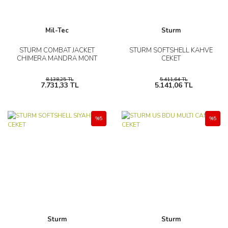
Mil-Tec
Sturm
STURM COMBAT JACKET
STURM SOFTSHELL KAHVE
CHIMERA MANDRA MONT
CEKET
8.138,25 TL
5.411,64 TL
7.731,33 TL
5.141,06 TL
%5
%5
Sturm
Sturm