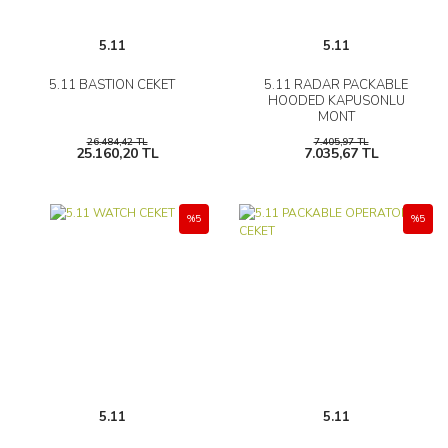
5.11
5.11
5.11 BASTION CEKET
5.11 RADAR PACKABLE
HOODED KAPUSONLU
MONT
26.484,42 TL
7.405,97 TL
25.160,20 TL
7.035,67 TL
%5
%5
5.11
5.11