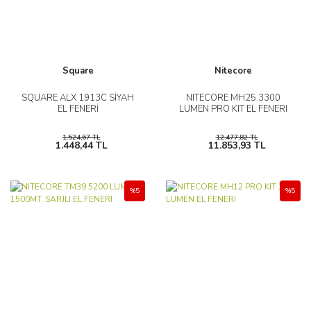
Square
Nitecore
SQUARE ALX 1913C SİYAH
NITECORE MH25 3300
EL FENERİ
LUMEN PRO KIT EL FENERI
1.524,67 TL
12.477,82 TL
1.448,44 TL
11.853,93 TL
%5
%5