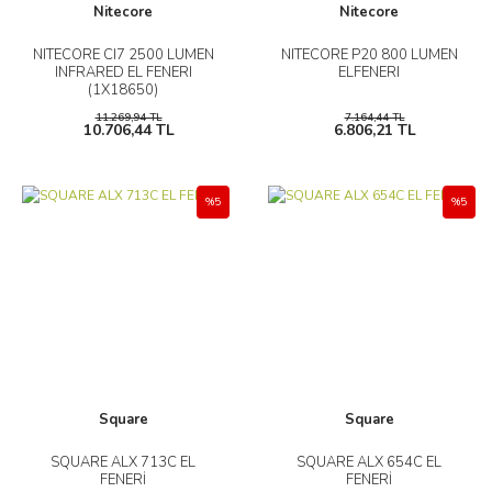
Nitecore
Nitecore
NITECORE CI7 2500 LUMEN
NITECORE P20 800 LUMEN
INFRARED EL FENERI
ELFENERI
(1X18650)
11.269,94 TL
7.164,44 TL
10.706,44 TL
6.806,21 TL
%5
%5
Square
Square
SQUARE ALX 713C EL
SQUARE ALX 654C EL
FENERİ
FENERİ