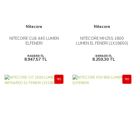
Nitecore
Nitecore
NITECORE CU6 440 LUMEN
NITECORE MH25S 1800
ELFENERI
LUMEN EL FENERI (1X18650)
9.418,50 TL
8.694,00 TL
8.947,57 TL
8.259,30 TL
%5
%5