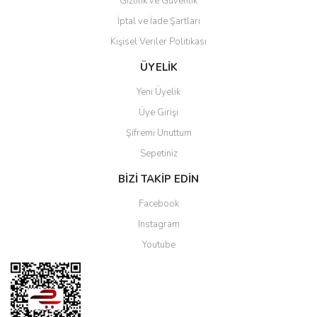
Gizlilik ve Güvenlik
İptal ve İade Şartları
Kişisel Veriler Politikası
ÜYELİK
Yeni Üyelik
Üye Girişi
Şifremi Unuttum
Sepetiniz
BİZİ TAKİP EDİN
Facebook
Instagram
Youtube