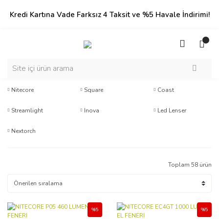
Kredi Kartına Vade Farksız 4 Taksit ve %5 Havale İndirimi!
Nitecore
Square
Coast
Streamlight
Inova
Led Lenser
Nextorch
Toplam 58 ürün
%5
%5