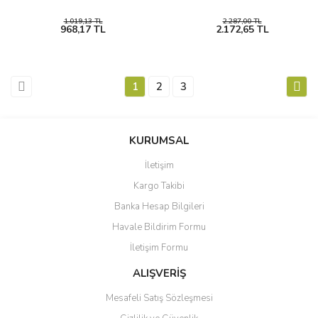
1.019,13 TL
2.287,00 TL
968,17 TL
2.172,65 TL
1
2
3
KURUMSAL
İletişim
Kargo Takibi
Banka Hesap Bilgileri
Havale Bildirim Formu
İletişim Formu
ALIŞVERİŞ
Mesafeli Satış Sözleşmesi