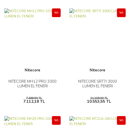
%5
%5
Nitecore
Nitecore
NITECORE MH12 PRO 3300
NITECORE SRT7I 3000
LUMEN EL FENERI
LUMEN EL FENERI
7.486,50 TL
11.109,00 TL
7.112,18 TL
10.553,55 TL
%5
%5