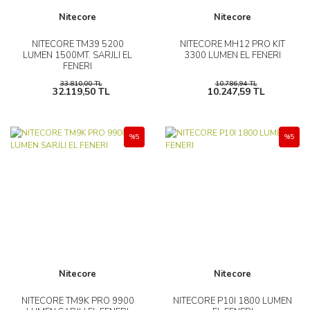
Nitecore
Nitecore
NITECORE TM39 5200
NITECORE MH12 PRO KIT
LUMEN 1500MT. SARJLI EL
3300 LUMEN EL FENERI
FENERI
33.810,00 TL
10.786,94 TL
32.119,50 TL
10.247,59 TL
%5
%5
Nitecore
Nitecore
NITECORE TM9K PRO 9900
NITECORE P10I 1800 LUMEN