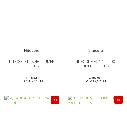
Nitecore
Nitecore
NITECORE P05 460 LUMEN
NITECORE EC4GT 1000
EL FENERI
LUMEN EL FENERI
3.300,44 TL
4.507,94 TL
3.135,41 TL
4.282,54 TL
%5
%5