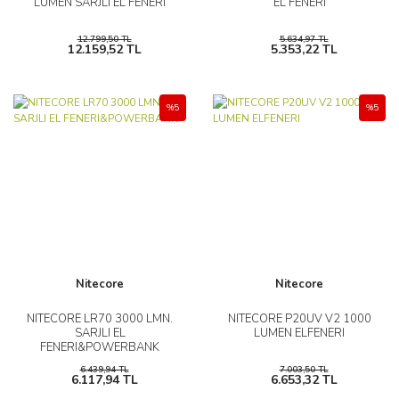
LUMEN SARJLI EL FENERI
EL FENERI
12.799,50 TL
5.634,97 TL
12.159,52 TL
5.353,22 TL
%5
%5
Nitecore
Nitecore
NITECORE LR70 3000 LMN.
NITECORE P20UV V2 1000
SARJLI EL
LUMEN ELFENERI
FENERI&POWERBANK
6.439,94 TL
7.003,50 TL
6.117,94 TL
6.653,32 TL