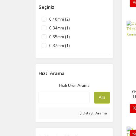
%
Seçiniz
Trabucco (1)
0.40mm (2)
0.34mm (1)
0.35mm (1)
0.37mm (1)
0.43mm (1)
0.47mm (1)
Hızlı Arama
Hızlı Ürün Arama
O
L
Ara
%
Detaylı Arama
Ye