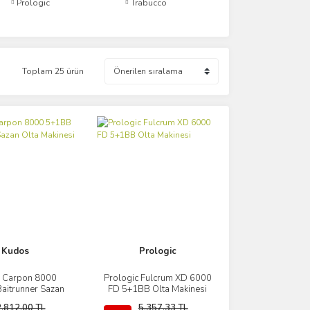
Prologic
Trabucco
Toplam 25 ürün
Kudos
Prologic
 Carpon 8000
Prologic Fulcrum XD 6000
İncele
İncele
aitrunner Sazan
FD 5+1BB Olta Makinesi
ta Makinesi
2.812,00 TL
5.357,33 TL