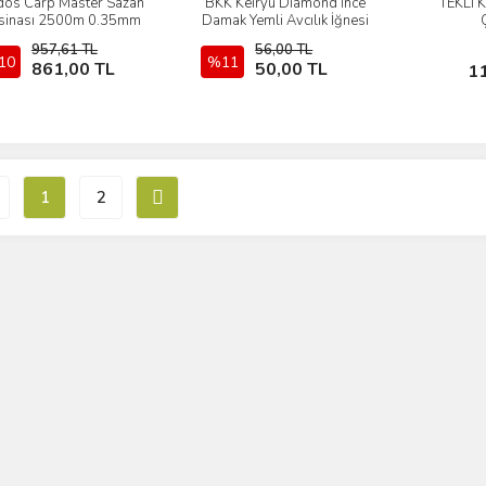
dos Carp Master Sazan
BKK Keiryu Diamond İnce
TEKLİ 
İncele
İncele
sinası 2500m 0.35mm
Damak Yemli Avcılık İğnesi
957,61 TL
56,00 TL
10
Sepete Ekle
%11
Sepete Ekle
861,00 TL
50,00 TL
1
1
2