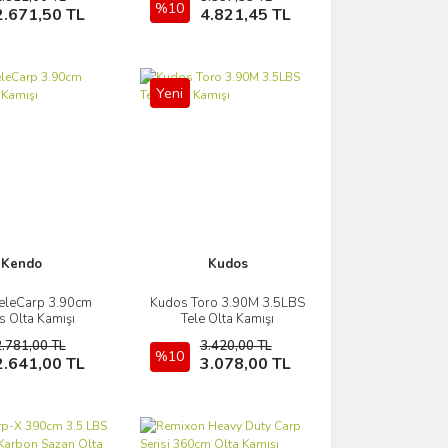
Sepete Ekle
%10
Sepete Ekle
2.671,50 TL
4.821,45 TL
Yeni
Kendo
Kudos
eleCarp 3.90cm
Kudos Toro 3.90M 3.5LBS
İncele
İncele
s Olta Kamışı
Tele Olta Kamışı
2.781,00 TL
3.420,00 TL
Sepete Ekle
%10
Sepete Ekle
2.641,00 TL
3.078,00 TL