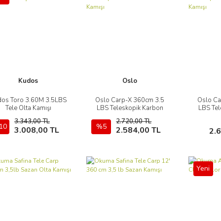
Kudos
Oslo
os Toro 3.60M 3.5LBS
Oslo Carp-X 360cm 3.5
Oslo Ca
İncele
İncele
Tele Olta Kamışı
LBS Teleskopik Karbon
LBS Tel
Sazan Olta Kamışı
Saza
3.343,00 TL
2.720,00 TL
10
Sepete Ekle
%5
Sepete Ekle
3.008,00 TL
2.584,00 TL
2.
Yeni