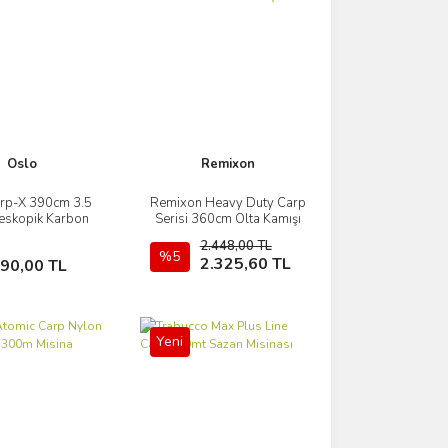
Oslo
Remixon
rp-X 390cm 3.5
Remixon Heavy Duty Carp
İncele
İncele
eskopik Karbon
Serisi 360cm Olta Kamışı
n Olta Kamışı
2.448,00 TL
Sepete Ekle
%5
Sepete Ekle
2.325,60 TL
690,00 TL
Yeni