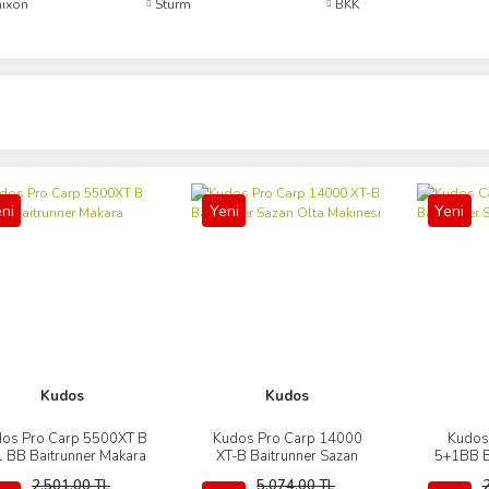
ixon
Sturm
BKK
ni
Yeni
Yeni
Kudos
Kudos
os Pro Carp 5500XT B
Kudos Pro Carp 14000
Kudos
İncele
İncele
 BB Baitrunner Makara
XT-B Baitrunner Sazan
5+1BB B
Olta Makinesi
Ol
2.501,00 TL
5.074,00 TL