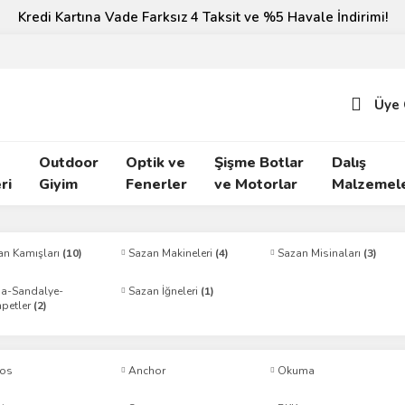
Kredi Kartına Vade Farksız 4 Taksit ve %5 Havale İndirimi!
Üye 
Outdoor
Optik ve
Şişme Botlar
Dalış
ri
Giyim
Fenerler
ve Motorlar
Malzemele
an Kamışları
(10)
Sazan Makineleri
(4)
Sazan Misinaları
(3)
a-Sandalye-
Sazan İğneleri
(1)
petler
(2)
os
Anchor
Okuma