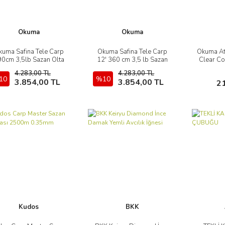
Okuma
Okuma
kuma Safina Tele Carp
Okuma Safina Tele Carp
Okuma At
İncele
İncele
0cm 3,5lb Sazan Olta
12' 360 cm 3,5 lb Sazan
Clear Co
Kamışı
Kamışı
4.283,00 TL
4.283,00 TL
10
Sepete Ekle
%10
Sepete Ekle
3.854,00 TL
3.854,00 TL
2
Kudos
BKK