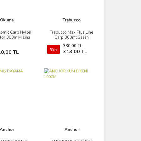
Okuma
Trabucco
omic Carp Nylon
Trabucco Max Plus Line
İncele
İncele
lor 300m Misina
Carp 300mt Sazan
Misinası
330,00 TL
Sepete Ekle
%5
Sepete Ekle
313,00 TL
10,00 TL
Anchor
Anchor