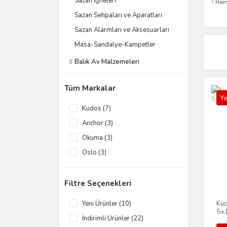
Sazan İğneleri
Rem
Sazan Sehpaları ve Aparatları
Sazan Alarmları ve Aksesuarları
Masa-Sandalye-Kampetler
Balık Av Malzemeleri
Tüm Markalar
Ye
Kudos (7)
Anchor (3)
Okuma (3)
Oslo (3)
Kendo (2)
Remixon (2)
Filtre Seçenekleri
Sturm (2)
Yeni Ürünler (10)
Kud
BKK (1)
5+1
İndirimli Ürünler (22)
Prologic (1)