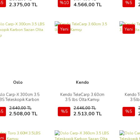
5
Sepete Ekle
%10
Sepete Ekle
%5
2.375,00 TL
4.566,00 TL
Yeni
Yeni
Oslo
Kendo
slo Carp-X 300cm 3.5
Kendo TeleCarp 3.60cm
Kendo T
İncele
İncele
BS Teleskopik Karbon
3.5 lbs Olta Kamışı
3.5lb
Sazan Olta Kamışı
2.640,00 TL
2.646,00 TL
5
Sepete Ekle
%5
Sepete Ekle
%5
2.508,00 TL
2.513,00 TL
ni