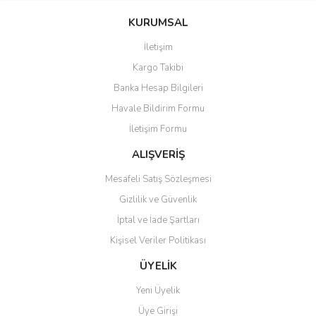
konularda yetersiz gördüğünüz noktaları öneri formunu kullanarak
Bu ürüne ilk yorumu siz yapın!
KURUMSAL
tarafımıza iletebilirsiniz.
Görüş ve önerileriniz için teşekkür ederiz.
İletişim
Yorum Yaz
Kargo Takibi
Ürün resmi kalitesiz, bozuk veya görüntülenemiyor.
Banka Hesap Bilgileri
Ürün açıklamasında eksik bilgiler bulunuyor.
Havale Bildirim Formu
Ürün bilgilerinde hatalar bulunuyor.
İletişim Formu
Ürün fiyatı diğer sitelerden daha pahalı.
Bu ürüne benzer farklı alternatifler olmalı.
ALIŞVERİŞ
Mesafeli Satış Sözleşmesi
Gizlilik ve Güvenlik
İptal ve İade Şartları
Kişisel Veriler Politikası
Gönder
ÜYELİK
Yeni Üyelik
Üye Girişi