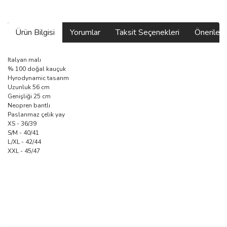
Ürün Bilgisi
Yorumlar
Taksit Seçenekleri
Önerilerin
Italyan mal
ı
% 100 doğal kauçuk
Hyrodynamic tasarım
Uzunluk 56 cm
Genişliği 25 cm
Neopren bantlı
Paslanmaz çelik yay
XS - 36/39
S/M - 40/41
L/XL - 42/44
XXL - 45/47
Bu ürünün fiyat bilgisi, resim, ürün açıklamalarında ve diğer