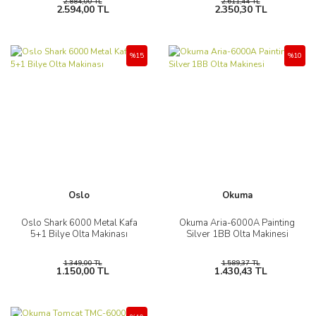
2.884,00 TL
2.611,44 TL
2.594,00 TL
2.350,30 TL
%15
%10
Oslo
Okuma
Oslo Shark 6000 Metal Kafa
Okuma Aria-6000A Painting
5+1 Bilye Olta Makinası
Silver 1BB Olta Makinesi
1.349,00 TL
1.589,37 TL
1.150,00 TL
1.430,43 TL