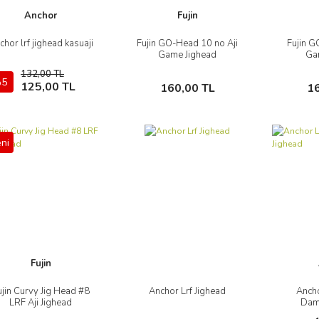
Anchor
Fujin
chor lrf jighead kasuaji
Fujin GO-Head 10 no Aji
Fujin G
İncele
İncele
Game Jighead
Ga
132,00 TL
5
Sepete Ekle
Sepete Ekle
125,00 TL
160,00 TL
1
ni
Fujin
ujin Curvy Jig Head #8
Anchor Lrf Jighead
Ancho
İncele
İncele
LRF Aji Jighead
Dama