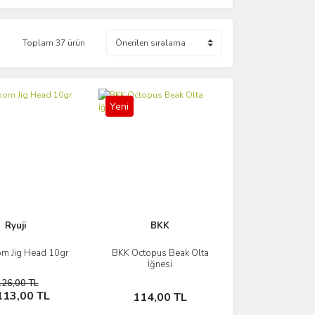
Toplam 37 ürün
Yeni
Ryuji
BKK
om Jig Head 10gr
BKK Octopus Beak Olta
İncele
İncele
İğnesi
126,00 TL
Sepete Ekle
Sepete Ekle
113,00 TL
114,00 TL