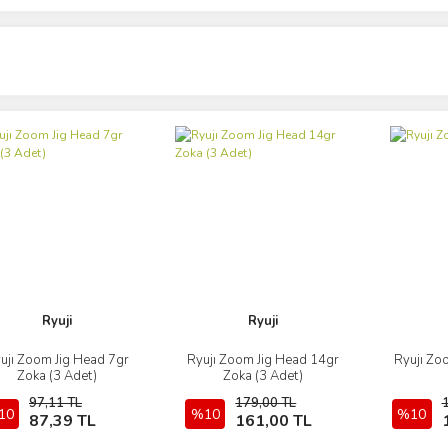
Ryuji
Ryuji
ujı Zoom Jig Head 7gr
Ryujı Zoom Jig Head 14gr
Ryujı Zo
İncele
İncele
Zoka (3 Adet)
Zoka (3 Adet)
97,11 TL
179,00 TL
10
Sepete Ekle
%10
Sepete Ekle
%10
87,39 TL
161,00 TL