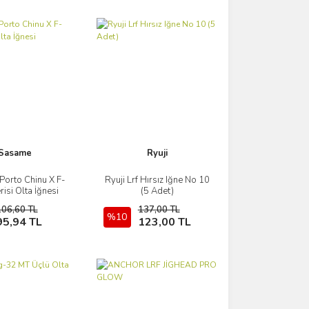
Sasame
Ryuji
orto Chinu X F-
Ryuji Lrf Hırsız Iğne No 10
İncele
İncele
isi Olta İğnesi
(5 Adet)
106,60 TL
137,00 TL
Sepete Ekle
%10
Sepete Ekle
95,94 TL
123,00 TL