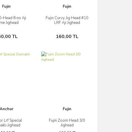
Fujin
Fujin
O-Head 8 no Aji
Fujin Curvy Jig Head #10
İncele
İncele
me Jighead
LRF Aji Jighead
Sepete Ekle
Sepete Ekle
60,00 TL
160,00 TL
Anchor
Fujin
r Lrf Special
Fujin Zoom Head 3/0
İncele
İncele
klı Jighead
Jighead