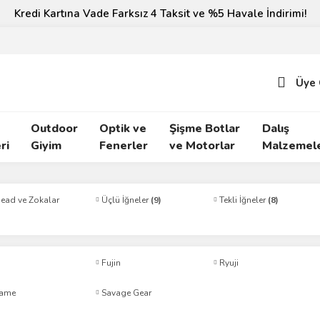
Kredi Kartına Vade Farksız 4 Taksit ve %5 Havale İndirimi!
Üye 
Outdoor
Optik ve
Şişme Botlar
Dalış
ri
Giyim
Fenerler
ve Motorlar
Malzemele
Head ve Zokalar
Üçlü İğneler
(9)
Tekli İğneler
(8)
Fujin
Ryuji
ame
Savage Gear