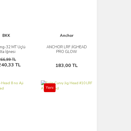
BKK
Anchor
ing-32 MT Üçlü
ANCHOR LRF JİGHEAD
İncele
İncele
lta İğnesi
PRO GLOW
266,99 TL
Sepete Ekle
Sepete Ekle
240,33 TL
183,00 TL
Yeni