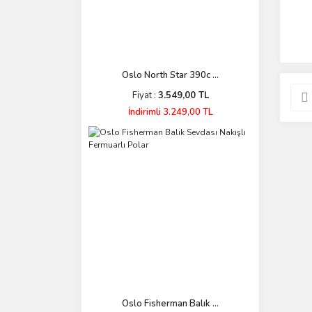
No:1/0 (7 Adet) (1)
No:2 (9 Adet) (1)
NO:3 (1)
NO:5 (1)
Oslo North Star 390c ...
No:7 (1)
Fiyat :
3.549,00 TL
SS (1)
İndirimli 3.249,00 TL
Oslo Fisherman Balık ...