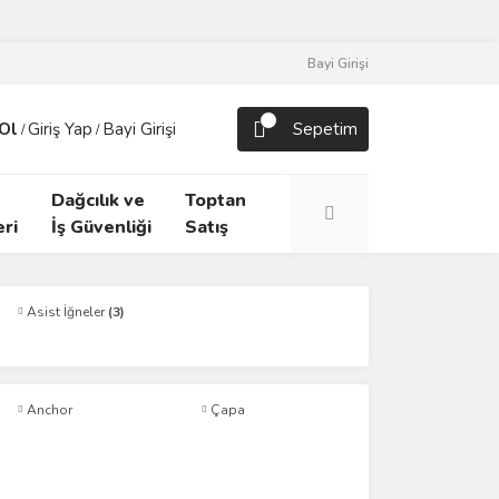
Bayi Girişi
Ol
Giriş Yap
Bayi Girişi
Sepetim
/
/
Dağcılık ve
Toptan
ri
İş Güvenliği
Satış
Asist İğneler
(3)
Anchor
Çapa