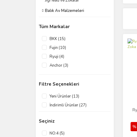
JigHead ve Zokalar
Balık Av Malzemeleri
Tüm Markalar
BKK (15)
Fujin (10)
Ryuji (4)
Anchor (3)
Çapa (2)
Sasame (1)
Filtre Seçenekleri
Savage Gear (1)
Yeni Ürünler (13)
İndirimli Ürünler (27)
Ry
Seçiniz
%
NO:4 (5)