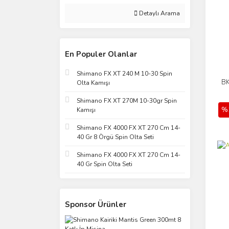
6 (2)
Detaylı Arama
8 (2)
L (2)
M (2)
En Populer Olanlar
No:3/0 (2)
Shimano FX XT 240 M 10-30 Spin
S (2)
BK
Olta Kamışı
XL (2)
Shimano FX XT 270M 10-30gr Spin
0,5 GR (1)
%
Kamışı
0.6gr (1)
Shimano FX 4000 FX XT 270 Cm 14-
0.8gr (1)
40 Gr 8 Örgü Spin Olta Seti
1 Gr - 6 Numara (1)
Shimano FX 4000 FX XT 270 Cm 14-
40 Gr Spin Olta Seti
1,2 gr (1)
1,4GR 6 Numara (1)
1,8gr 6 Numara (1)
Sponsor Ürünler
1.4gr (1)
1.5 GR (1)