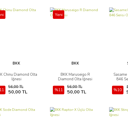
ni
Yeni
BKK
BKK
K Chinu Diamond Olta
BKK Maruseigo R
Sasame P
İncele
İncele
İğnesi
Diamond Olta İğnesi
846 Ser
56,00 TL
56,00 TL
11
Sepete Ekle
%11
Sepete Ekle
%10
50,00 TL
50,00 TL