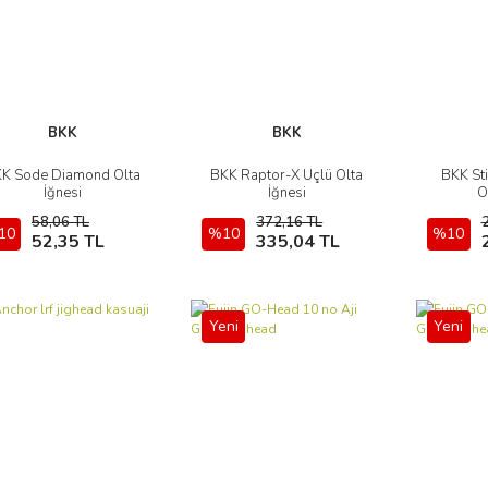
BKK
BKK
K Sode Diamond Olta
BKK Raptor-X Üçlü Olta
BKK St
İncele
İncele
İğnesi
İğnesi
O
58,06 TL
372,16 TL
10
Sepete Ekle
%10
Sepete Ekle
%10
52,35 TL
335,04 TL
Yeni
Yeni