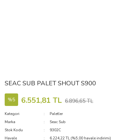
SEAC SUB PALET SHOUT S900
6.551,81 TL
%5
6.896,65 TL
Kategori
Paletler
Marka
Seac Sub
Stok Kodu
9302C
Havale
6.224,22 TL (%5,00 havale indirimi)