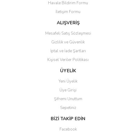
Havale Bildirim Formu
Ürün bilgilerinde hatalar bulunuyor.
İletişim Formu
Ürün fiyatı diğer sitelerden daha pahalı.
Bu ürüne benzer farklı alternatifler olmalı.
ALIŞVERİŞ
Mesafeli Satış Sözleşmesi
Gizlilik ve Güvenlik
İptal ve İade Şartları
Kişisel Veriler Politikası
Gönder
ÜYELİK
Yeni Üyelik
Üye Girişi
Şifremi Unuttum
Sepetiniz
BİZİ TAKİP EDİN
Facebook