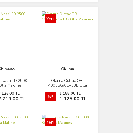
Yeni
Shimano
Okuma
 Nasci FD 2500
Okuma Outrax OR-
İncele
İncele
Olta Makinesi
4000SGA 1+1BB Olta
Makinesi
8.126,00 TL
1.185,00 TL
Sepete Ekle
%5
Sepete Ekle
7.719,00 TL
1.125,00 TL
Yeni