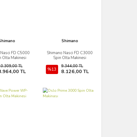
Shimano
Shimano
 Nasci FD C5000
Shimano Nasci FD C3000
İncele
İncele
n Olta Makinesi
Spin Olta Makinesi
10.309,00 TL
9.344,00 TL
Sepete Ekle
%13
Sepete Ekle
8.964,00 TL
8.126,00 TL