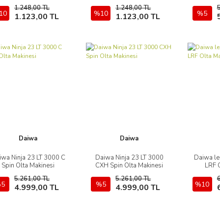
1.248,00 TL
1.248,00 TL
10
Sepete Ekle
%10
Sepete Ekle
%5
1.123,00 TL
1.123,00 TL
Daiwa
Daiwa
iwa Ninja 23 LT 3000 C
Daiwa Ninja 23 LT 3000
Daiwa le
İncele
İncele
Spin Olta Makinesi
CXH Spin Olta Makinesi
LRF 
5.261,00 TL
5.261,00 TL
5
Sepete Ekle
%5
Sepete Ekle
%10
4.999,00 TL
4.999,00 TL