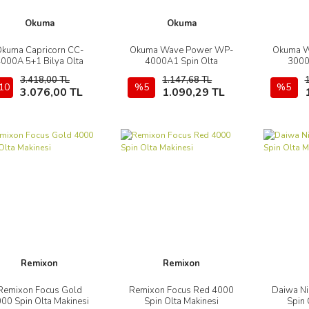
Okuma
Okuma
kuma Capricorn CC-
Okuma Wave Power WP-
Okuma W
İncele
İncele
000A 5+1 Bilya Olta
4000A1 Spin Olta
3000
Makinesi
Makinesi
3.418,00 TL
1.147,68 TL
10
Sepete Ekle
%5
Sepete Ekle
%5
3.076,00 TL
1.090,29 TL
Remixon
Remixon
Remixon Focus Gold
Remixon Focus Red 4000
Daiwa Ni
İncele
İncele
00 Spin Olta Makinesi
Spin Olta Makinesi
Spin 