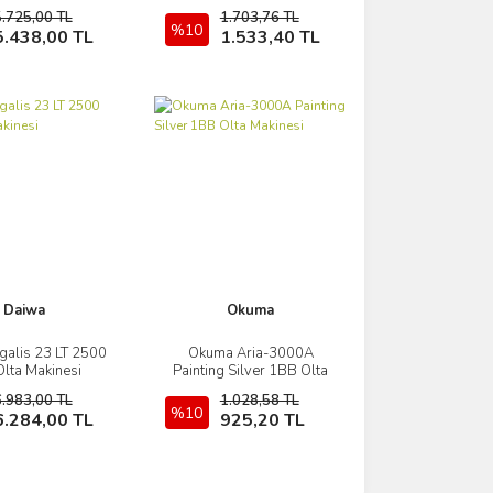
Olta Makinesi
5.725,00 TL
1.703,76 TL
Sepete Ekle
%10
Sepete Ekle
5.438,00 TL
1.533,40 TL
Daiwa
Okuma
galis 23 LT 2500
Okuma Aria-3000A
İncele
İncele
Olta Makinesi
Painting Silver 1BB Olta
Makinesi
6.983,00 TL
1.028,58 TL
Sepete Ekle
%10
Sepete Ekle
6.284,00 TL
925,20 TL