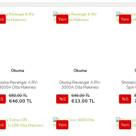
ni
Yeni
Yeni
Okuma
Okuma
kuma Revenger A RV-
Okuma Revenger A RV-
Shimano
İncele
İncele
4000A Olta Makinesi
3000A Olta Makinesi
Spin 
680,00 TL
646,00 TL
5
Sepete Ekle
%5
Sepete Ekle
%5
646,00 TL
613,00 TL
ni
Yeni
Yeni