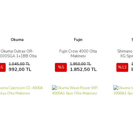
Okuma
Fujin
Okuma Outrax OR-
Fujin Crow 4000 Olta
Shimano
İncele
İncele
000SGA 1+1BB Olta
Makinesi
XG Spi
Makinesi
1.045,00 TL
1.950,00 TL
5
Sepete Ekle
%5
Sepete Ekle
%13
992,00 TL
1.852,50 TL