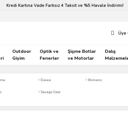
Kredi Kartına Vade Farksız 4 Taksit ve %5 Havale İndirimi!
Üye 
Outdoor
Optik ve
Şişme Botlar
Dalış
ri
Giyim
Fenerler
ve Motorlar
Malzemele
uma
Daiwa
Shimano
o
Savage Gear