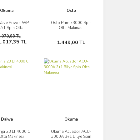
Okuma
Oslo
ave Power WP-
Oslo Prime 3000 Spin
İncele
İncele
A1 Spin Olta
Olta Makinası
Makinesi
1.070,88 TL
Sepete Ekle
Sepete Ekle
1.017,35 TL
1.449,00 TL
Daiwa
Okuma
nja 23 LT 4000 C
Okuma Acuador ACU-
İncele
İncele
Olta Makinesi
3000A 3+1 Bilye Spin