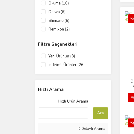
Okuma (10)
Daiwa (6)
Ye
Shimano (6)
Remixon (2)
Fujin (1)
Filtre Seçenekleri
Oslo (1)
Savage Gear (1)
Yeni Ürünler (8)
İndirimli Ürünler (26)
O
Hızlı Arama
%
Hızlı Ürün Arama
Ara
Ye
Detaylı Arama