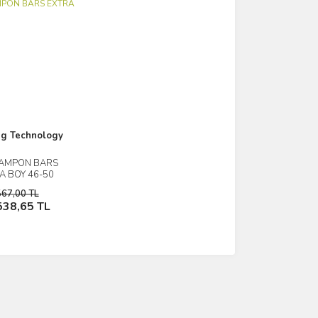
ng Technology
RAMPON BARS
İncele
A BOY 46-50
567,00 TL
Sepete Ekle
538,65 TL