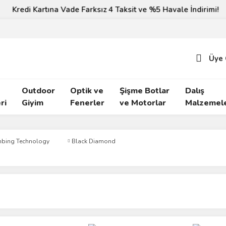
Kredi Kartına Vade Farksız 4 Taksit ve %5 Havale İndirimi!
Üye 
Outdoor
Optik ve
Şişme Botlar
Dalış
ri
Giyim
Fenerler
ve Motorlar
Malzemele
mbing Technology
Black Diamond