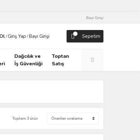
Bayi Girişi
Ol
Giriş Yap
Bayi Girişi
Sepetim
/
/
Dağcılık ve
Toptan
ri
İş Güvenliği
Satış
Toplam 3 ürün