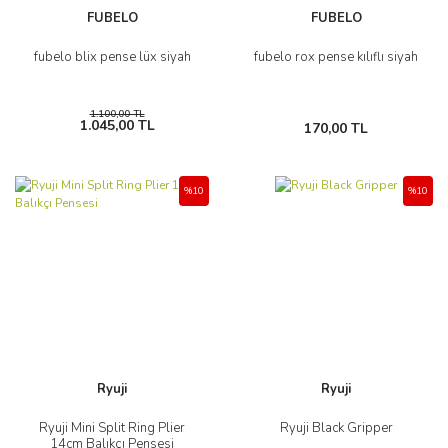
FUBELO
FUBELO
fubelo blix pense lüx siyah
fubelo rox pense kılıflı siyah
1.100,00 TL
1.045,00 TL
170,00 TL
%10
%10
Ryuji
Ryuji
Ryuji Mini Split Ring Plier
Ryuji Black Gripper
14cm Balıkçı Pensesi