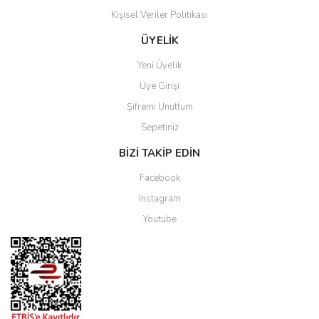
Kişisel Veriler Politikası
ÜYELİK
Yeni Üyelik
Üye Girişi
Şifremi Unuttum
Sepetiniz
BİZİ TAKİP EDİN
Facebook
Instagram
Youtube