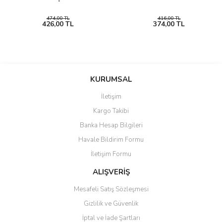
474,00 TL
416,00 TL
426,00 TL
374,00 TL
KURUMSAL
İletişim
Kargo Takibi
Banka Hesap Bilgileri
Havale Bildirim Formu
İletişim Formu
ALIŞVERİŞ
Mesafeli Satış Sözleşmesi
Gizlilik ve Güvenlik
İptal ve İade Şartları