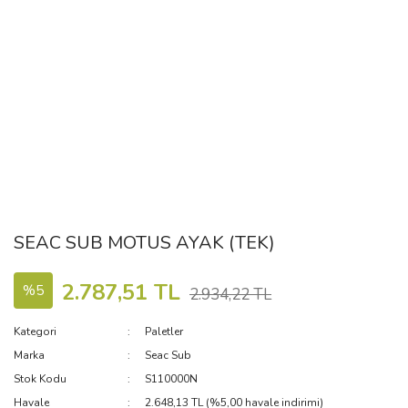
SEAC SUB MOTUS AYAK (TEK)
2.787,51 TL
%5
2.934,22 TL
Kategori
Paletler
Marka
Seac Sub
Stok Kodu
S110000N
Havale
2.648,13 TL (%5,00 havale indirimi)