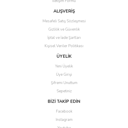
İletişim Formu
Ürün fiyatı diğer sitelerden daha pahalı.
Bu ürüne benzer farklı alternatifler olmalı.
ALIŞVERİŞ
Mesafeli Satış Sözleşmesi
Gizlilik ve Güvenlik
İptal ve İade Şartları
Kişisel Veriler Politikası
Gönder
ÜYELİK
Yeni Üyelik
Üye Girişi
Şifremi Unuttum
Sepetiniz
BİZİ TAKİP EDİN
Facebook
Instagram