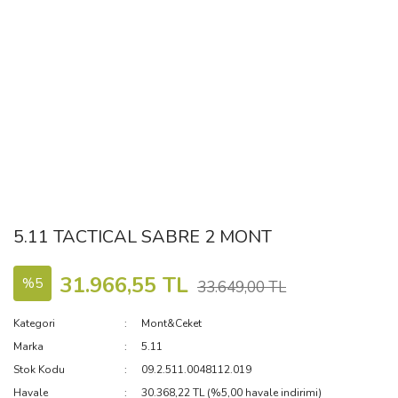
5.11 TACTICAL SABRE 2 MONT
31.966,55 TL
%5
33.649,00 TL
Kategori
Mont&Ceket
Marka
5.11
Stok Kodu
09.2.511.0048112.019
Havale
30.368,22 TL (%5,00 havale indirimi)