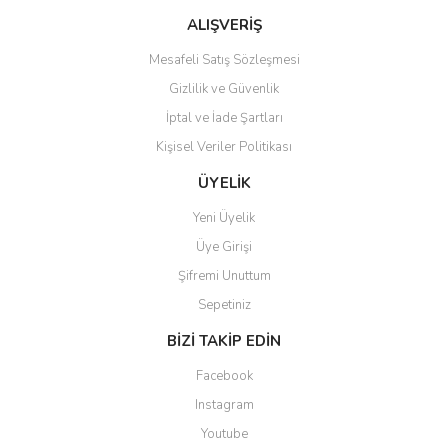
Bu ürüne benzer farklı alternatifler olmalı.
ALIŞVERİŞ
Mesafeli Satış Sözleşmesi
Gizlilik ve Güvenlik
İptal ve İade Şartları
Kişisel Veriler Politikası
Gönder
ÜYELİK
Yeni Üyelik
Üye Girişi
Şifremi Unuttum
Sepetiniz
BİZİ TAKİP EDİN
Facebook
Instagram
Youtube