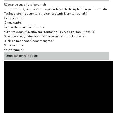
Rüzgar ve suya karşı korumalı
5.11 patentli, Quixip sistemi sayesinde yan hızlı erişilebilen yan fermuarlar
TacTec sistemle uyumlu, eli ısıtan cepler(iç kısımları astarlı)
Geniş iç cepler
Omuz cepleri
Üç tane fermuarlı kimlik paneli
Yukarıya doğru yuvarlayarak toplanabilir veya çıkarılabilir başlık
Suya dayanıklı, nefes alabilen/havadar ve gizli dikişli astar
Bilek kısımlarında rüzgar manşetleri
Şık tasarımlı>
YKK® fermuar
Ürün Tanıtım Videosu: