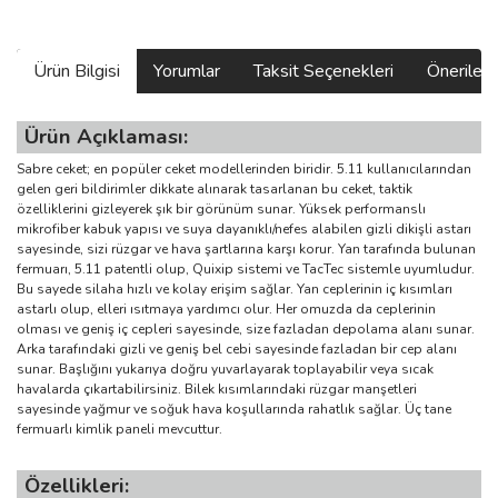
Ürün Bilgisi
Yorumlar
Taksit Seçenekleri
Önerilerin
Ürün Açıklaması:
Sabre ceket; en popüler ceket modellerinden biridir. 5.11 kullanıcılarından
gelen geri bildirimler dikkate alınarak tasarlanan bu ceket, taktik
özelliklerini gizleyerek şık bir görünüm sunar. Yüksek performanslı
mikrofiber kabuk yapısı ve suya dayanıklı/nefes alabilen gizli dikişli astarı
sayesinde, sizi rüzgar ve hava şartlarına karşı korur. Yan tarafında bulunan
fermuarı, 5.11 patentli olup, Quixip sistemi ve TacTec sistemle uyumludur.
Bu sayede silaha hızlı ve kolay erişim sağlar. Yan ceplerinin iç kısımları
astarlı olup, elleri ısıtmaya yardımcı olur. Her omuzda da ceplerinin
olması ve geniş iç cepleri sayesinde, size fazladan depolama alanı sunar.
Arka tarafındaki gizli ve geniş bel cebi sayesinde fazladan bir cep alanı
sunar. Başlığını yukarıya doğru yuvarlayarak toplayabilir veya sıcak
havalarda çıkartabilirsiniz. Bilek kısımlarındaki rüzgar manşetleri
sayesinde yağmur ve soğuk hava koşullarında rahatlık sağlar. Üç tane
fermuarlı kimlik paneli mevcuttur.
Özellikleri: