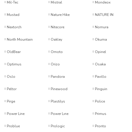
Mil-Tec
Mistral
Mondeox
Mustad
Nature Hike
NATURE IN
Nextorch
Nitecore
Nomura
North Mountain
Oakley
Okuma
OldBear
Omoto
Opinel
Optimus
Orizo
Osaka
Oslo
Pandora
Pavillo
Peltor
Pinewood
Pinguin
Pirge
Plastilys
Police
Power Line
Power Lıne
Primus
Problue
Prologic
Pronto