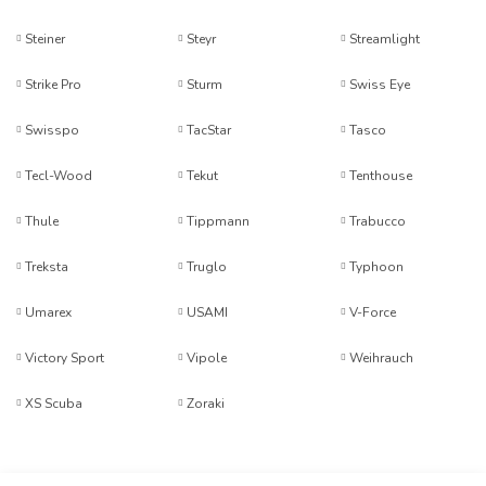
Steiner
Steyr
Streamlight
Strike Pro
Sturm
Swiss Eye
Swisspo
TacStar
Tasco
Tecl-Wood
Tekut
Tenthouse
Thule
Tippmann
Trabucco
Treksta
Truglo
Typhoon
Umarex
USAMI
V-Force
Victory Sport
Vipole
Weihrauch
XS Scuba
Zoraki