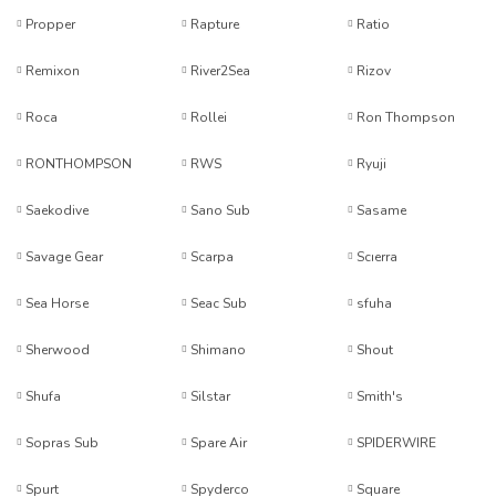
Propper
Rapture
Ratio
Remixon
River2Sea
Rizov
Roca
Rollei
Ron Thompson
RONTHOMPSON
RWS
Ryuji
Saekodive
Sano Sub
Sasame
Savage Gear
Scarpa
Scıerra
Sea Horse
Seac Sub
sfuha
Sherwood
Shimano
Shout
Shufa
Silstar
Smith's
Sopras Sub
Spare Air
SPIDERWIRE
Spurt
Spyderco
Square