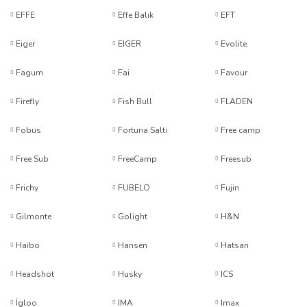
EFFE
Effe Balık
EFT
Eiger
EIGER
Evolite
Fagum
Fai
Favour
Firefly
Fish Bull
FLADEN
Fobus
Fortuna Salti
Free camp
Free Sub
FreeCamp
Freesub
Frichy
FUBELO
Fujin
Gilmonte
Golight
H&N
Haibo
Hansen
Hatsan
Headshot
Husky
ICS
İgloo
IMA
Imax