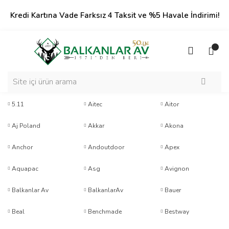
Kredi Kartına Vade Farksız 4 Taksit ve %5 Havale İndirimi!
5.11
Aitec
Aitor
Aj Poland
Akkar
Akona
Anchor
Andoutdoor
Apex
Aquapac
Asg
Avignon
Balkanlar Av
BalkanlarAv
Bauer
Beal
Benchmade
Bestway