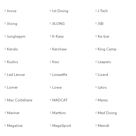
Inova
Ist Diving
J-Tech
Jilong
JILONG
JSB
Junglegym
K-Karp
Ka-bar
Kendo
Kershaw
King Camp
Kudos
Kwc
Leapers
Led Lenser
Lineaeffe
Lizard
Lomer
Lowa
Lytos
Mac Coltellerie
MADCAT
Mares
Mariner
Marttiini
Med Diving
Megaline
MegaSport
Meindl