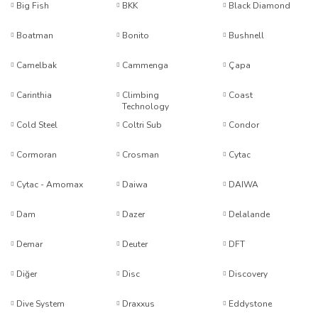
Big Fish
BKK
Black Diamond
Boatman
Bonito
Bushnell
Camelbak
Cammenga
Çapa
Carinthia
Climbing
Coast
Technology
Cold Steel
Coltri Sub
Condor
Cormoran
Crosman
Cytac
Cytac - Amomax
Daiwa
DAIWA
Dam
Dazer
Delalande
Demar
Deuter
DFT
Diğer
Disc
Discovery
Dive System
Draxxus
Eddystone