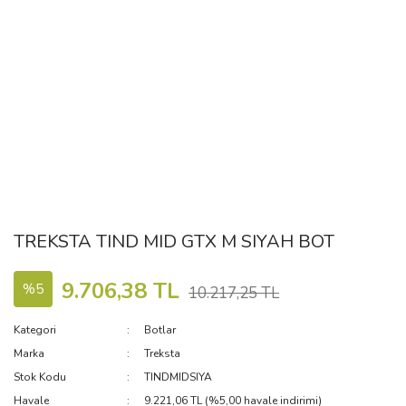
TREKSTA TIND MID GTX M SIYAH BOT
9.706,38 TL
%5
10.217,25 TL
Kategori
Botlar
Marka
Treksta
Stok Kodu
TINDMIDSIYA
Havale
9.221,06 TL (%5,00 havale indirimi)