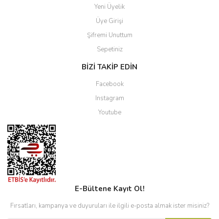
Yeni Üyelik
Üye Girişi
Şifremi Unuttum
Sepetiniz
BİZİ TAKİP EDİN
Facebook
Instagram
Youtube
E-Bültene Kayıt Ol!
Fırsatları, kampanya ve duyuruları ile ilgili e-posta almak ister misiniz?