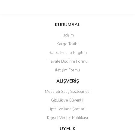
Bu ürünün fiyat bilgisi, resim, ürün açıklamalarında ve diğer
konularda yetersiz gördüğünüz noktaları öneri formunu kullanarak
Bu ürüne ilk yorumu siz yapın!
KURUMSAL
tarafımıza iletebilirsiniz.
Görüş ve önerileriniz için teşekkür ederiz.
İletişim
Yorum Yaz
Kargo Takibi
Ürün resmi kalitesiz, bozuk veya görüntülenemiyor.
Banka Hesap Bilgileri
Ürün açıklamasında eksik bilgiler bulunuyor.
Havale Bildirim Formu
Ürün bilgilerinde hatalar bulunuyor.
İletişim Formu
Ürün fiyatı diğer sitelerden daha pahalı.
Bu ürüne benzer farklı alternatifler olmalı.
ALIŞVERİŞ
Mesafeli Satış Sözleşmesi
Gizlilik ve Güvenlik
İptal ve İade Şartları
Kişisel Veriler Politikası
Gönder
ÜYELİK