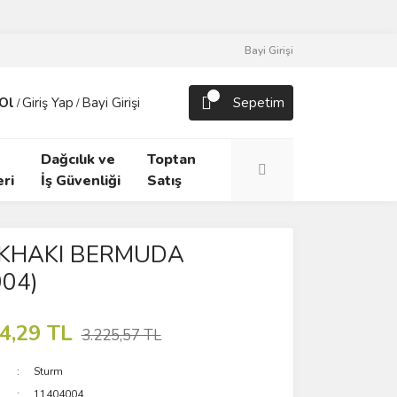
Bayi Girişi
Ol
Giriş Yap
Bayi Girişi
Sepetim
/
/
Dağcılık ve
Toptan
ri
İş Güvenliği
Satış
KHAKI BERMUDA
04)
4,29 TL
3.225,57 TL
Sturm
11404004