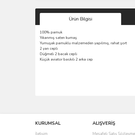
Ürün Bilgisi
100% pamuk
Yıkanmış
saten
kumaş
Yumuşak pamuklu
malzemeden yapılmış
, rahat
şort
2 yan
cepli
Düğmeli
2
bacak
cepli
K
üçük
a
viator
baskılı 2
arka
cep
Bu ürünün fiyat bilgisi, resim, ürün açıklamalarında 
Görüş ve önerileriniz için teşekkür ederiz.
KURUMSAL
ALIŞVERİŞ
Ürün resmi kalitesiz, bozuk veya görüntülenemiyo
Ürün açıklamasında eksik bilgiler bulunuyor.
İletişim
Mesafeli Satış Sözleşme