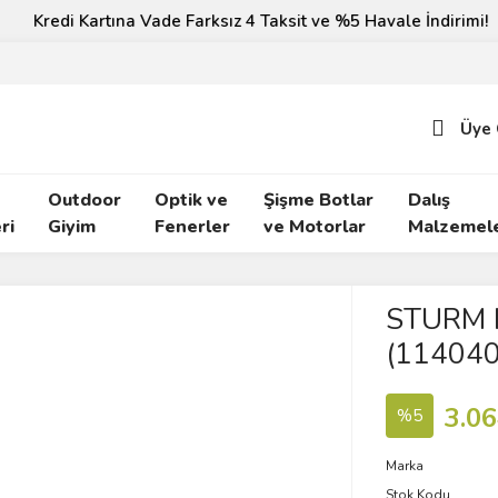
Kredi Kartına Vade Farksız 4 Taksit ve %5 Havale İndirimi!
Üye 
Outdoor
Optik ve
Şişme Botlar
Dalış
ri
Giyim
Fenerler
ve Motorlar
Malzemele
STURM 
(114040
3.06
%5
Marka
Stok Kodu