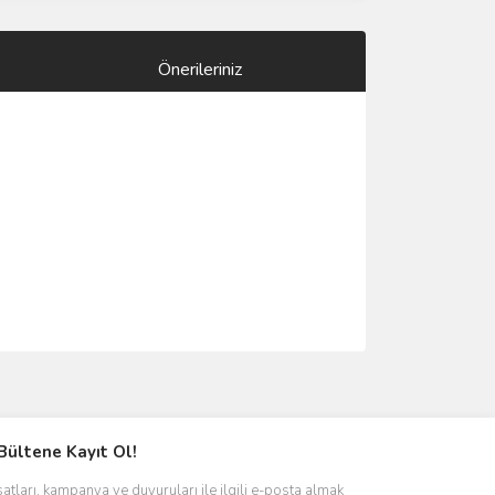
Önerileriniz
ımıza iletebilirsiniz.
Bültene Kayıt Ol!
satları, kampanya ve duyuruları ile ilgili e-posta almak