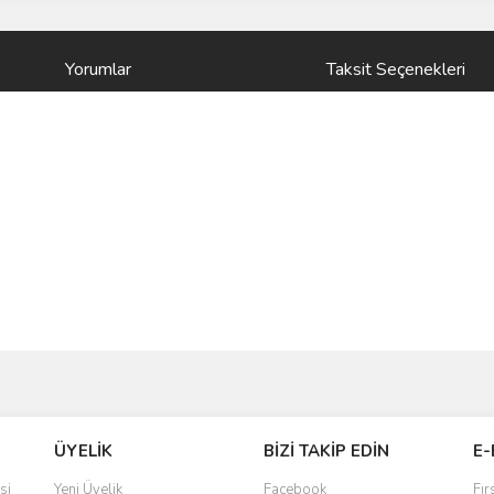
Yorumlar
Taksit Seçenekleri
ve diğer konularda yetersiz gördüğünüz noktaları öneri formunu kullanarak taraf
Bu ürüne ilk yorumu siz yapın!
ÜYELİK
BİZİ TAKİP EDİN
E-
r.
Yorum Yaz
si
Yeni Üyelik
Facebook
Fır