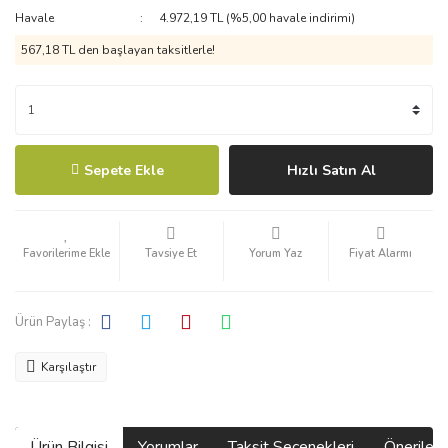
Havale
4.972,19 TL (%5,00 havale indirimi)
567,18 TL den başlayan taksitlerle!
Sepete Ekle
Hızlı Satın Al
Tavsiye Et
Yorum Yaz
Fiyat Alarmı
Ürün Paylaş :
Karşılaştır
Ürün Bilgisi
Yorumlar
Taksit Seçenekleri
Önerilerin