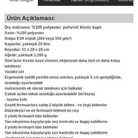
Ürün Açıklaması:
Dış malzeme: %100 polyester, polivinil klorür kaplı
Astar: %100 polyester
Dolgu: EVA köpük (260 veya 550 g/m²)
Kapasite: yaklaşık 20 litre
Boyutlar: 51 x 29 x 28 cm
Ağırlık: yaklaşık 1.100 g
Özel lazer Kesim kayıt sistemi, ekipmanın daha hızlı ve daha kolay
takılması
Yastıklı sırt
Ergonomik şekilli yastıklı omuz askıları, yaklaşık 5 cm genişliğinde,
uzunluğu ayarlanabilir
malzemenin ek olarak takılması için halkalar
Çabuk açılan tokalı uzunluğu ayarlanabilir bel kayışı
- taşıma kolu
Çeşitli fermuarlara sahip 2 büyük bölme - ve örgü bölmeler
Düzenleyici ve ek fermuarlı bölmeli ön cep
2 yönlü fermuarlı tüm bölmeler
Yan sıkıştırma kayışlarıyla ses kontrolü ve bagaj sabitleme
2 yönlü fermuarlı tüm bölmeler
Yan sıkıştırma kayışlarıyla ses kontrolü ve bagaj sabitleme