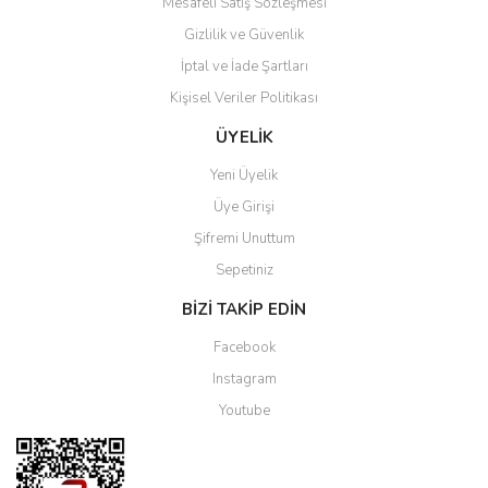
Mesafeli Satış Sözleşmesi
Gizlilik ve Güvenlik
İptal ve İade Şartları
Kişisel Veriler Politikası
Gönder
ÜYELİK
Yeni Üyelik
Üye Girişi
Şifremi Unuttum
Sepetiniz
BİZİ TAKİP EDİN
Facebook
Instagram
Youtube