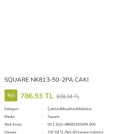
SQUARE NK813-50-2PA CAKI
786,93 TL
%5
828,34 TL
Kategori
Çakılar&Bıçaklar&Baltalar
Marka
Square
Stok Kodu
03.1.SQU.0NK813502PA.000
Havale
747,58 TL (%5,00 havale indirimi)