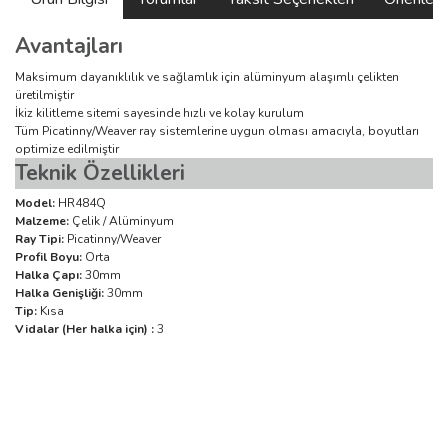
Avantajları
Maksimum dayanıklılık ve sağlamlık için alüminyum alaşımlı çelikten
üretilmiştir
İkiz kilitleme sitemi sayesinde hızlı ve kolay kurulum
Tüm Picatinny/Weaver ray sistemlerine uygun olması amacıyla, boyutları
optimize edilmiştir
Teknik Özellikleri
Model:
HR484Q
Malzeme:
Çelik / Alüminyum
Ray Tipi:
Picatinny/Weaver
Profil Boyu:
Orta
Halka Çapı:
30mm
Halka Genişliği:
30
mm
Tip:
Kısa
Vidalar (Her halka için) :
3