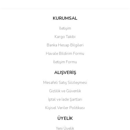
Bu ürünün fiyat bilgisi, resim, ürün açıklamalarında ve diğer
konularda yetersiz gördüğünüz noktaları öneri formunu kullanarak
Bu ürüne ilk yorumu siz yapın!
KURUMSAL
tarafımıza iletebilirsiniz.
Görüş ve önerileriniz için teşekkür ederiz.
İletişim
Yorum Yaz
Kargo Takibi
Ürün resmi kalitesiz, bozuk veya görüntülenemiyor.
Banka Hesap Bilgileri
Ürün açıklamasında eksik bilgiler bulunuyor.
Havale Bildirim Formu
Ürün bilgilerinde hatalar bulunuyor.
İletişim Formu
Ürün fiyatı diğer sitelerden daha pahalı.
Bu ürüne benzer farklı alternatifler olmalı.
ALIŞVERİŞ
Mesafeli Satış Sözleşmesi
Gizlilik ve Güvenlik
İptal ve İade Şartları
Kişisel Veriler Politikası
Gönder
ÜYELİK
Yeni Üyelik