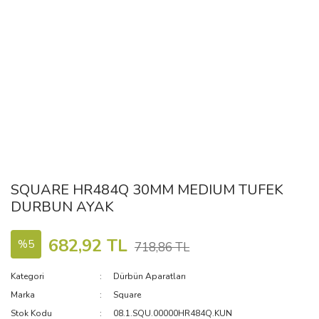
SQUARE HR484Q 30MM MEDIUM TUFEK
DURBUN AYAK
682,92 TL
%5
718,86 TL
Kategori
Dürbün Aparatları
Marka
Square
Stok Kodu
08.1.SQU.00000HR484Q.KUN