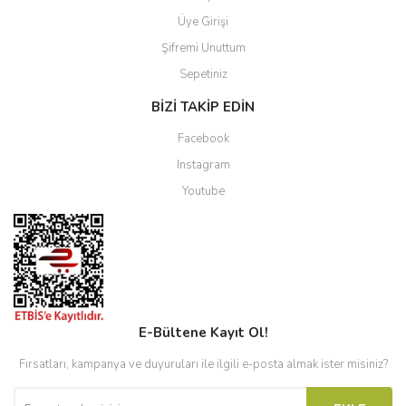
Üye Girişi
Şifremi Unuttum
Sepetiniz
BİZİ TAKİP EDİN
Facebook
Instagram
Youtube
E-Bültene Kayıt Ol!
Fırsatları, kampanya ve duyuruları ile ilgili e-posta almak ister misiniz?