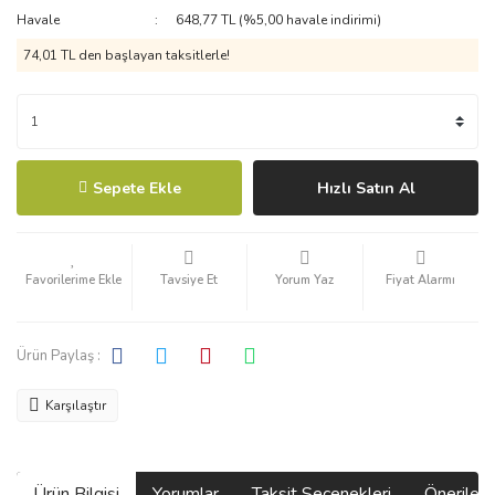
Havale
648,77 TL (%5,00 havale indirimi)
74,01 TL den başlayan taksitlerle!
Sepete Ekle
Hızlı Satın Al
Tavsiye Et
Yorum Yaz
Fiyat Alarmı
Ürün Paylaş :
Karşılaştır
Ürün Bilgisi
Yorumlar
Taksit Seçenekleri
Önerilerin