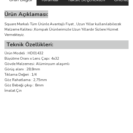
Ürün Açıklaması:
Square Markalı Tüm Ürünle Avantajlı Fiyat , Uzun Yıllar kullanılabilecek
Malzeme Kalitesi ;Kompak Ürünlerimizle Uzun Yıllardır Sizlere Hizmet
Vermekteyiz.
Teknik Özellikleri:
Ürün Modeli : HD01432
Büyütme Oranı x Lens Çapı: 4x32
Gövde Malzemesi: Alüminyum alaşımlı
Görüş alanı : 28,8mm
Tıklama Değeri : 1/4
Göz Rahatlama : 2,75mm
Göz Bebeği çıkışı : 8mm
İmalat:Çin