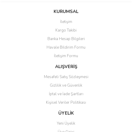
Bu ürünün fiyat bilgisi, resim, ürün açıklamalarında ve diğer
konularda yetersiz gördüğünüz noktaları öneri formunu kullanarak
Bu ürüne ilk yorumu siz yapın!
KURUMSAL
tarafımıza iletebilirsiniz.
Görüş ve önerileriniz için teşekkür ederiz.
İletişim
Yorum Yaz
Kargo Takibi
Ürün resmi kalitesiz, bozuk veya görüntülenemiyor.
Banka Hesap Bilgileri
Ürün açıklamasında eksik bilgiler bulunuyor.
Havale Bildirim Formu
Ürün bilgilerinde hatalar bulunuyor.
İletişim Formu
Ürün fiyatı diğer sitelerden daha pahalı.
Bu ürüne benzer farklı alternatifler olmalı.
ALIŞVERİŞ
Mesafeli Satış Sözleşmesi
Gizlilik ve Güvenlik
İptal ve İade Şartları
Kişisel Veriler Politikası
Gönder
ÜYELİK
Yeni Üyelik