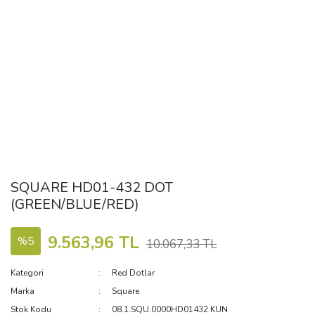
SQUARE HD01-432 DOT
(GREEN/BLUE/RED)
9.563,96 TL
%5
10.067,33 TL
Kategori
Red Dotlar
Marka
Square
Stok Kodu
08.1.SQU.0000HD01432.KUN