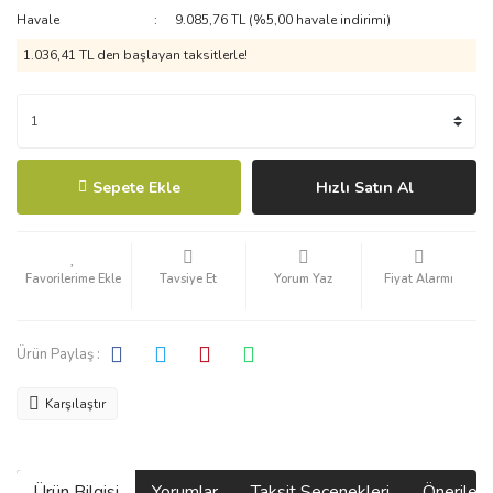
Havale
9.085,76 TL (%5,00 havale indirimi)
1.036,41 TL den başlayan taksitlerle!
Sepete Ekle
Hızlı Satın Al
Tavsiye Et
Yorum Yaz
Fiyat Alarmı
Ürün Paylaş :
Karşılaştır
Ürün Bilgisi
Yorumlar
Taksit Seçenekleri
Önerilerin