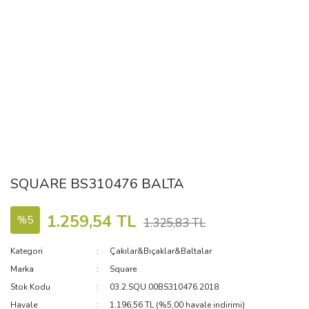
SQUARE BS310476 BALTA
1.259,54 TL
%5
1.325,83 TL
Kategori
Çakılar&Bıçaklar&Baltalar
Marka
Square
Stok Kodu
03.2.SQU.00BS310476.2018
Havale
1.196,56 TL (%5,00 havale indirimi)