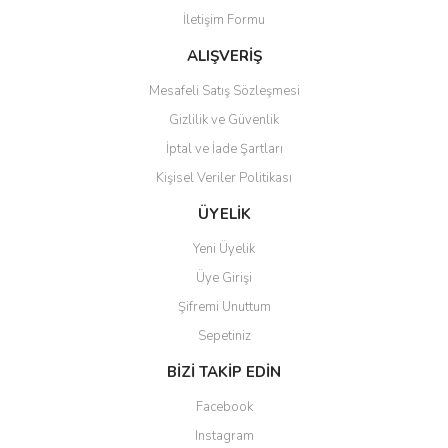
İletişim Formu
Ürün fiyatı diğer sitelerden daha pahalı.
Bu ürüne benzer farklı alternatifler olmalı.
ALIŞVERİŞ
Mesafeli Satış Sözleşmesi
Gizlilik ve Güvenlik
İptal ve İade Şartları
Kişisel Veriler Politikası
Gönder
ÜYELİK
Yeni Üyelik
Üye Girişi
Şifremi Unuttum
Sepetiniz
BİZİ TAKİP EDİN
Facebook
Instagram