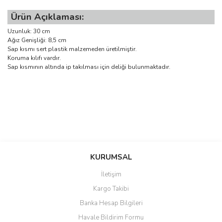
Ürün Açıklaması:
Uzunluk: 30 cm
Ağız Genişliği: 8,5 cm
Sap kısmı sert plastik malzemeden üretilmiştir.
Koruma kılıfı vardır.
Sap kısmının altında ip takılması için deliği bulunmaktadır.
Bu ürünün fiyat bilgisi, resim, ürün açıklamalarında ve diğer
konularda yetersiz gördüğünüz noktaları öneri formunu kullanarak
Bu ürüne ilk yorumu siz yapın!
KURUMSAL
tarafımıza iletebilirsiniz.
Görüş ve önerileriniz için teşekkür ederiz.
İletişim
Yorum Yaz
Kargo Takibi
Ürün resmi kalitesiz, bozuk veya görüntülenemiyor.
Banka Hesap Bilgileri
Ürün açıklamasında eksik bilgiler bulunuyor.
Havale Bildirim Formu
Ürün bilgilerinde hatalar bulunuyor.