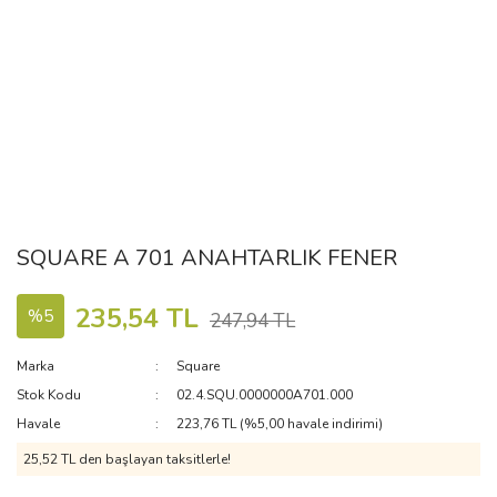
SQUARE A 701 ANAHTARLIK FENER
235,54 TL
%5
247,94 TL
Marka
Square
Stok Kodu
02.4.SQU.0000000A701.000
Havale
223,76 TL (%5,00 havale indirimi)
25,52 TL den başlayan taksitlerle!