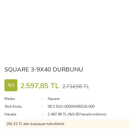
SQUARE 3-9X40 DURBUNU
2.597,85 TL
%5
2.734,58 TL
Marka
Square
Stok Kodu
08.2.SQU.00000405526.000
Havale
2.467,96 TL (%5,00 havale indirimi)
281,52 TL den başlayan taksitlerle!