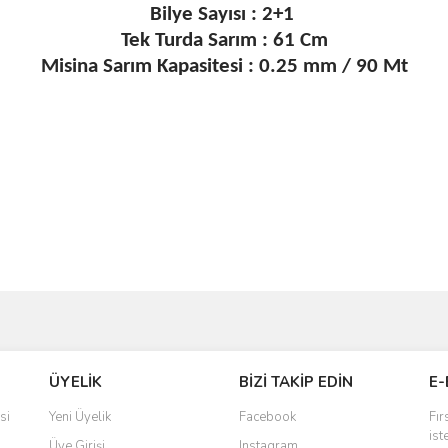
Bilye Sayısı : 2+1
Tek Turda Sarım : 61 Cm
Misina Sarım Kapasitesi : 0.25 mm / 90 Mt
ve diğer konularda yetersiz gördüğünüz noktaları öneri formunu kullanarak taraf
Bu ürüne ilk yorumu siz yapın!
ÜYELİK
BİZİ TAKİP EDİN
E-
r.
Yorum Yaz
si
Yeni Üyelik
Facebook
Fır
ist
Üye Girişi
Instagram