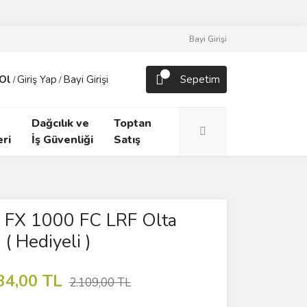
Bayi Girişi
Ol
Giriş Yap
Bayi Girişi
Sepetim
/
/
Dağcılık ve
Toptan
ri
İş Güvenliği
Satış
 FX 1000 FC LRF Olta
( Hediyeli )
34,00 TL
2.109,00 TL