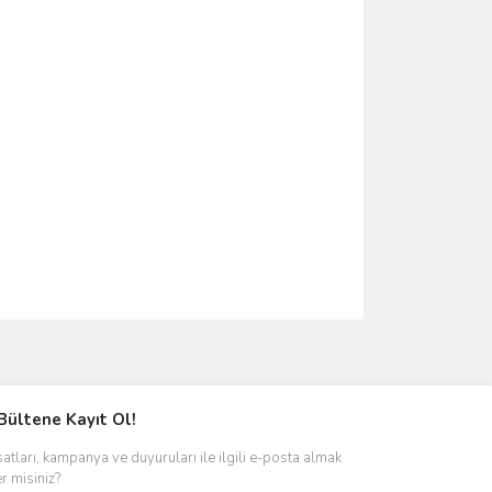
ımıza iletebilirsiniz.
Bültene Kayıt Ol!
satları, kampanya ve duyuruları ile ilgili e-posta almak
er misiniz?