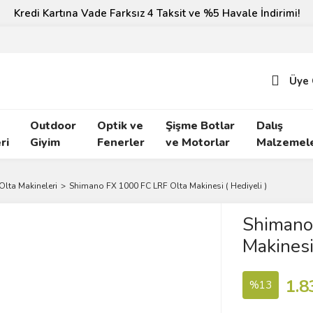
Kredi Kartına Vade Farksız 4 Taksit ve %5 Havale İndirimi!
Üye 
Outdoor
Optik ve
Şişme Botlar
Dalış
ri
Giyim
Fenerler
ve Motorlar
Malzemele
Olta Makineleri
Shimano FX 1000 FC LRF Olta Makinesi ( Hediyeli )
Shimano
Makinesi 
1.8
%13