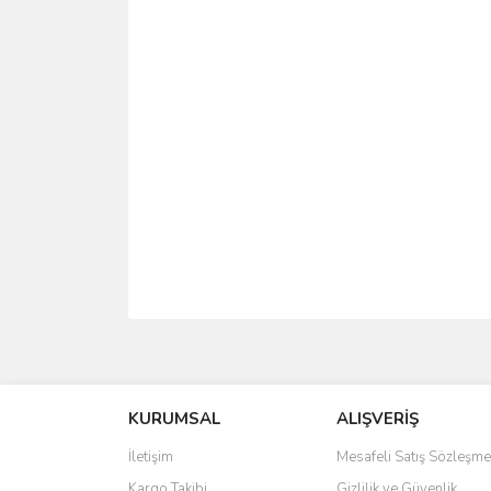
Bu ürünün fiyat bilgisi, resim, ürün açıklamalarında 
Görüş ve önerileriniz için teşekkür ederiz.
KURUMSAL
ALIŞVERİŞ
Ürün resmi kalitesiz, bozuk veya görüntülenemiyo
Ürün açıklamasında eksik bilgiler bulunuyor.
İletişim
Mesafeli Satış Sözleşme
Ürün bilgilerinde hatalar bulunuyor.
Kargo Takibi
Gizlilik ve Güvenlik