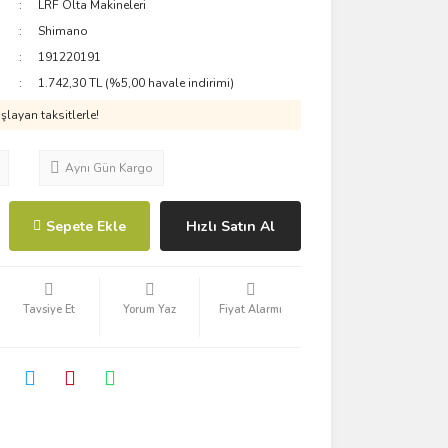
LRF Olta Makineleri
Shimano
191220191
1.742,30 TL (%5,00 havale indirimi)
layan taksitlerle!
Aynı Gün Kargo
Sepete Ekle
Hızlı Satın Al
Tavsiye Et
Yorum Yaz
Fiyat Alarmı