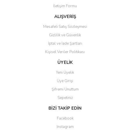
İletişim Formu
Ürün fiyatı diğer sitelerden daha pahalı.
Bu ürüne benzer farklı alternatifler olmalı.
ALIŞVERİŞ
Mesafeli Satış Sözleşmesi
Gizlilik ve Güvenlik
İptal ve İade Şartları
Kişisel Veriler Politikası
Gönder
ÜYELİK
Yeni Üyelik
Üye Girişi
Şifremi Unuttum
Sepetiniz
BİZİ TAKİP EDİN
Facebook
Instagram