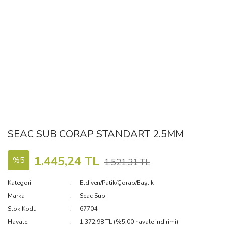
SEAC SUB CORAP STANDART 2.5MM
1.445,24 TL
%5
1.521,31 TL
Kategori
Eldiven/Patik/Çorap/Başlık
Marka
Seac Sub
Stok Kodu
67704
Havale
1.372,98 TL (%5,00 havale indirimi)