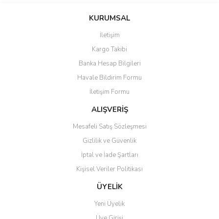
konularda yetersiz gördüğünüz noktaları öneri formunu kullanarak
Bu ürüne ilk yorumu siz yapın!
KURUMSAL
tarafımıza iletebilirsiniz.
Görüş ve önerileriniz için teşekkür ederiz.
İletişim
Yorum Yaz
Kargo Takibi
Ürün resmi kalitesiz, bozuk veya görüntülenemiyor.
Banka Hesap Bilgileri
Ürün açıklamasında eksik bilgiler bulunuyor.
Havale Bildirim Formu
Ürün bilgilerinde hatalar bulunuyor.
İletişim Formu
Ürün fiyatı diğer sitelerden daha pahalı.
Bu ürüne benzer farklı alternatifler olmalı.
ALIŞVERİŞ
Mesafeli Satış Sözleşmesi
Gizlilik ve Güvenlik
İptal ve İade Şartları
Kişisel Veriler Politikası
Gönder
ÜYELİK
Yeni Üyelik
Üye Girişi