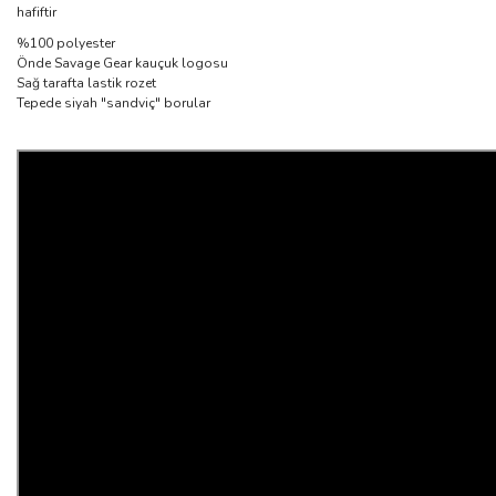
hafiftir
%100 polyester
Önde Savage Gear kauçuk logosu
Sağ tarafta lastik rozet
Tepede siyah "sandviç" borular