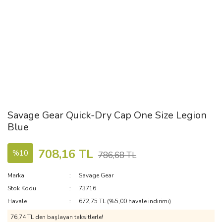
Savage Gear Quick-Dry Cap One Size Legion
Blue
708,16 TL
%10
786,68 TL
Marka
Savage Gear
Stok Kodu
73716
Havale
672,75 TL (%5,00 havale indirimi)
76,74 TL den başlayan taksitlerle!