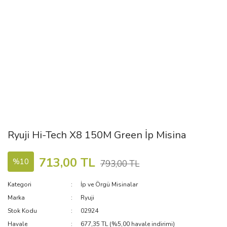
Ryuji Hi-Tech X8 150M Green İp Misina
713,00 TL
%10
793,00 TL
Kategori
İp ve Örgü Misinalar
Marka
Ryuji
Stok Kodu
02924
Havale
677,35 TL (%5,00 havale indirimi)