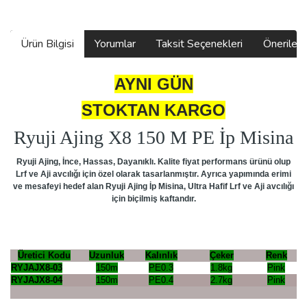
Ürün Bilgisi
Yorumlar
Taksit Seçenekleri
Önerilerin
AYNI GÜN
STOKTAN KARGO
Ryuji Ajing X8 150 M PE
İ
p Misina
Ryuji Ajing, İnce, Hassas, Dayanıklı. Kalite fiyat performans ürünü olup
Lrf ve Aji avcılığı için özel olarak tasarlanmıştır. Ayrıca yapımında erimi
ve mesafeyi hedef alan Ryuji Ajing İp Misina, Ultra Hafif Lrf ve Aji avcılığı
için biçilmiş kaftandır.
Üretici Kodu
Uzunluk
Kalınlık
Çeker
Renk
RYJAJX8-03
150m
PE0.3
1.8kg
Pink
RYJAJX8-04
150m
PE0.4
2.7kg
Pink