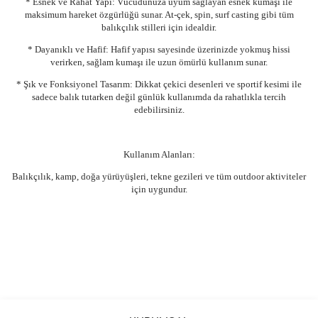
* Esnek ve Rahat Yapı: Vücudunuza uyum sağlayan esnek kumaşı ile
maksimum hareket özgürlüğü sunar. At-çek, spin, surf casting gibi tüm
balıkçılık stilleri için idealdir.
* Dayanıklı ve Hafif: Hafif yapısı sayesinde üzerinizde yokmuş hissi
verirken, sağlam kumaşı ile uzun ömürlü kullanım sunar.
* Şık ve Fonksiyonel Tasarım: Dikkat çekici desenleri ve sportif kesimi ile
sadece balık tutarken değil günlük kullanımda da rahatlıkla tercih
edebilirsiniz.
Kullanım Alanları:
Balıkçılık, kamp, doğa yürüyüşleri, tekne gezileri ve tüm outdoor aktiviteler
için uygundur.
Bu ürünün fiyat bilgisi, resim, ürün açıklamalarında ve diğer
konularda yetersiz gördüğünüz noktaları öneri formunu kullanarak
Bu ürüne ilk yorumu siz yapın!