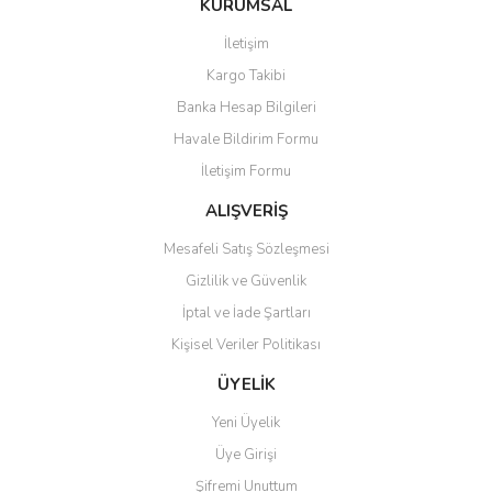
KURUMSAL
tarafımıza iletebilirsiniz.
Görüş ve önerileriniz için teşekkür ederiz.
İletişim
Yorum Yaz
Kargo Takibi
Ürün resmi kalitesiz, bozuk veya görüntülenemiyor.
Banka Hesap Bilgileri
Ürün açıklamasında eksik bilgiler bulunuyor.
Havale Bildirim Formu
Ürün bilgilerinde hatalar bulunuyor.
İletişim Formu
Ürün fiyatı diğer sitelerden daha pahalı.
Bu ürüne benzer farklı alternatifler olmalı.
ALIŞVERİŞ
Mesafeli Satış Sözleşmesi
Gizlilik ve Güvenlik
İptal ve İade Şartları
Kişisel Veriler Politikası
Gönder
ÜYELİK
Yeni Üyelik
Üye Girişi
Şifremi Unuttum