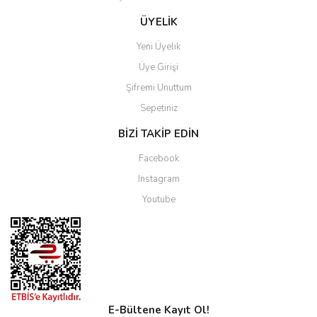
Gönder
ÜYELİK
Yeni Üyelik
Üye Girişi
Şifremi Unuttum
Sepetiniz
BİZİ TAKİP EDİN
Facebook
Instagram
Youtube
E-Bültene Kayıt Ol!