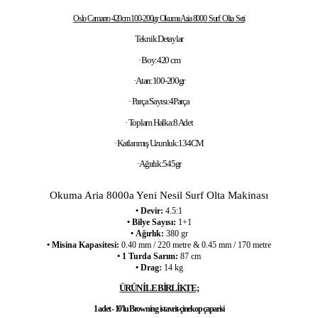
Oslo Camarro 420cm 100-200gr Okuma Aria 8000 Surf Olta Seti
Teknik Detaylar
· Boy:420 cm
· Atarı:100-200gr
· Parça Sayısı:4Parça
· Toplam Halka:8 Adet
· Katlanmış Uzunluk:134CM
· Ağırlık:545gr
Okuma Aria 8000a Yeni Nesil Surf Olta Makinası
• Devir:
4.5:1
• Bilye Sayısı:
1+1
• Ağırlık:
380 gr
• Misina Kapasitesi:
0.40 mm / 220 metre & 0.45 mm / 170 metre
• 1 Turda Sarım:
87 cm
• Drag:
14 kg
ÜRÜN İLE BİRLİKTE;
1 adet - 10'lu Browning istavrit-çinekop çaparisi