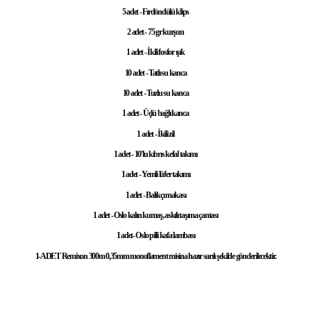
5 adet - Fırdöndülü klips
2 adet - 75 gr kurşun
1 adet - İkili fosfor ışık
10 adet - Tatlı su kanca
10 adet - Tuzlu su kanca
1 adet - Üçlü bağlı kanca
1 adet - İkili zil
1 adet - 10'lu kıbrıs kefal takımı
1 adet - Yemli lüfer takımı
1 adet - Balıkçı makası
1 adet - Oslo kalın kumaş, askılı taşıma çantası
1 adet- Oslo pilli kafa lambası
1-ADET Remixon 300m 0,35mm monoflament misina hazır sarılı şekilde gönderilecektir.