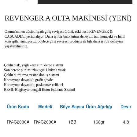
REVENGER A OLTA MAKİNESİ (YENİ)
Okuma'nın en düşük fiyatlı giriş seviyesi ürünü, eski nesil REVENGER &
CASCADE'ın yerini alıyor. Daha iyi bir balık tutma deneyimi için kompakt ve hafif
konseptler sunuyoruz, böylece giriş seviyesi products ile bile daha iyi bir deneyim
yaşayabilirsiniz.
Çoklu disk, yağlı keçe sürükleme sistemi
Son derece pürüzsüzlük için 1 bilyalı yatak
Çoklu durdurma tersine dönüş sistemi
Korozyona dayanıklı grafit gövde
Korozyona dayanıklı, paslanmaz çelik tel
RESII: Bilgisayar dengeli Rotor Eşitleme Sistemi
Ürün Kodu
Modeli
Bilye Sayısı
Ürün Ağırlığı
Devir
RV-C2000A
RV-C2000A
1BB
168gr
4.8