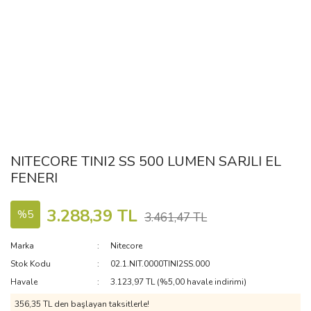
NITECORE TINI2 SS 500 LUMEN SARJLI EL
FENERI
3.288,39 TL
%5
3.461,47 TL
Marka
Nitecore
Stok Kodu
02.1.NIT.0000TINI2SS.000
Havale
3.123,97 TL (%5,00 havale indirimi)
356,35 TL den başlayan taksitlerle!