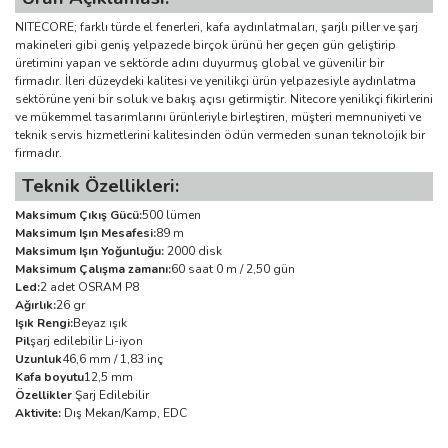
NITECORE; farklı türde el fenerleri, kafa aydınlatmaları, şarjlı piller ve şarj
makineleri gibi geniş yelpazede birçok ürünü her geçen gün geliştirip
üretimini yapan ve sektörde adını duyurmuş global ve güvenilir bir
firmadır. İleri düzeydeki kalitesi ve yenilikçi ürün yelpazesiyle aydınlatma
sektörüne yeni bir soluk ve bakış açısı getirmiştir. Nitecore yenilikçi fikirlerini
ve mükemmel tasarımlarını ürünleriyle birleştiren, müşteri memnuniyeti ve
teknik servis hizmetlerini kalitesinden ödün vermeden sunan teknolojik bir
firmadır.
Teknik Özellikleri:
Maksimum Çıkış Gücü:
500 lümen
Maksimum Işın Mesafesi:
89 m
Maksimum Işın Yoğunluğu:
2000 disk
Maksimum Çalışma zamanı:
60 saat 0 m / 2,50 gün
Led:
2 adet OSRAM P8
Ağırlık:
26 gr
Işık Rengi:
Beyaz ışık
Pil
şarj edilebilir Li-iyon
Uzunluk
46,6 mm / 1,83 inç
Kafa boyutu
12,5 mm
Özellikler
Şarj Edilebilir
Aktivite:
Dış Mekan/Kamp, EDC