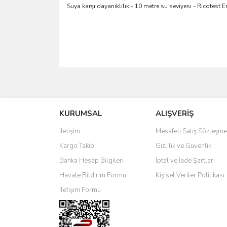
Suya karşı dayanıklılık - 10 metre su seviyesi - Ricotest E
Bu ürünün fiyat bilgisi, resim, ürün açıklamalarında 
Görüş ve önerileriniz için teşekkür ederiz.
KURUMSAL
ALIŞVERİŞ
Ürün resmi kalitesiz, bozuk veya görüntülenemiyo
Ürün açıklamasında eksik bilgiler bulunuyor.
İletişim
Mesafeli Satış Sözleşme
Ürün bilgilerinde hatalar bulunuyor.
Kargo Takibi
Gizlilik ve Güvenlik
Ürün fiyatı diğer sitelerden daha pahalı.
Banka Hesap Bilgileri
İptal ve İade Şartları
Bu ürüne benzer farklı alternatifler olmalı.
Havale Bildirim Formu
Kişisel Veriler Politikası
İletişim Formu