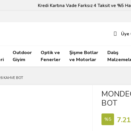
Kredi Kartına Vade Farksız 4 Taksit ve %5 Havale İndirimi!
Üye 
Outdoor
Optik ve
Şişme Botlar
Dalış
ri
Giyim
Fenerler
ve Motorlar
Malzemele
6 KAHVE BOT
MONDEO
BOT
7.21
%5