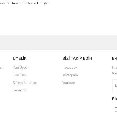
nstitüsü tarafından test edilmiştir.
ve diğer konularda yetersiz gördüğünüz noktaları öneri formunu kullanarak taraf
Bu ürüne ilk yorumu siz yapın!
ÜYELİK
BİZİ TAKİP EDİN
E-
r.
Yorum Yaz
si
Yeni Üyelik
Facebook
Fır
ist
Üye Girişi
Instagram
Şifremi Unuttum
Youtube
Sepetiniz
Bi