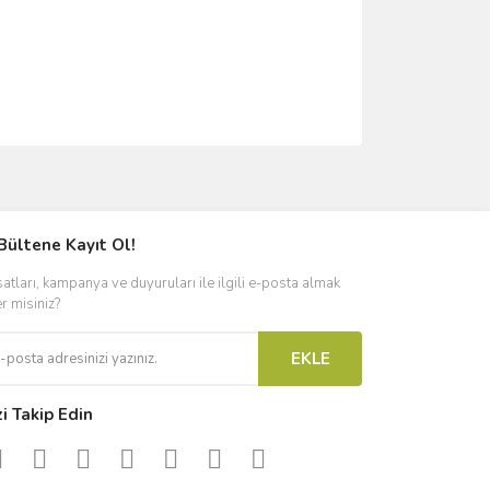
ımıza iletebilirsiniz.
Bültene Kayıt Ol!
satları, kampanya ve duyuruları ile ilgili e-posta almak
er misiniz?
EKLE
zi Takip Edin