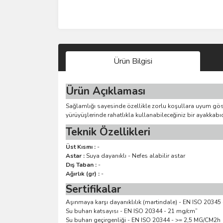
Ürün Bilgisi
Ürün Açıklaması
Sağlamlığı sayesinde özellikle zorlu koşullara uyum göste
yürüyüşlerinde rahatlıkla kullanabileceğiniz bir ayakkabıd
Teknik Özellikleri
Üst Kısmı :
-
Astar :
Suya dayanıklı - Nefes alabilir astar
Dış Taban :
-
Ağırlık (gr) :
-
Sertifikalar
Aşınmaya karşı dayanıklılık (martindale) - EN ISO 20345 - 
Su buharı katsayısı - EN ISO 20344 - 21 mg/cm”
Su buharı geçirgenliği - EN ISO 20344 - >= 2,5 MG/CM2h