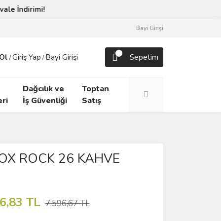
Bayi Girişi
Ol
Giriş Yap
Bayi Girişi
Sepetim
/
/
Dağcılık ve
Toptan
ri
İş Güvenliği
Satış
X ROCK 26 KAHVE
6,83 TL
7.596,67 TL