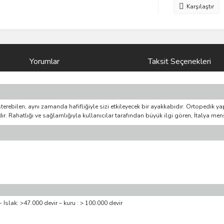
Karşılaştır
Yorumlar
Taksit Seçenekleri
rebilen, aynı zamanda hafifliğiyle sizi etkileyecek bir ayakkabıdır. Ortopedik yapı
ır. Rahatlığı ve sağlamlığıyla kullanıcılar tarafından büyük ilgi gören, İtalya menş
Islak: >47.000 devir – kuru : > 100.000 devir