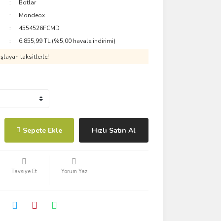
Botlar
Mondeox
4554526FCMD
6.855,99 TL (%5,00 havale indirimi)
layan taksitlerle!
Sepete Ekle
Hızlı Satın Al
Tavsiye Et
Yorum Yaz