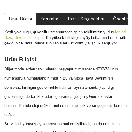
Ürün Bilgisi
Yorumlar
Taksit Seçenekleri
Önerilerin
Keşif yolculuğu,
güvenilir uzmanınızdan gelen teklifimizin yıldızı
Meindl
Hava Devrimi ile başlar.
Bu yüksek bilekli yürüyüş botlarının her bir çifti,
çekici bir Kırmızı tonda sunulan süet üst kısmıyla işçilik sergiliyor.
Ürün Bilgisi
Diğer modellerden farklı olarak, başyapıtımız sadece 4707-78 ürün
numarasıyla numaralandırılmıştır. Bu yalnızca Hava Devrimi'nin
benzersiz kimliğini göstermekle kalmaz, aynı zamanda yapıldığı
güvenilirliğe de tanıklık eder.
İç kısımda gelişmiş Goretex astar
bulunur.
Bu teknoloji mükemmel nefes alabilirlik ve su geçirmez koruma
sağlar.
Bu Meindl yürüyüş ayakkabısı normal genişliktedir, bu da normal ila