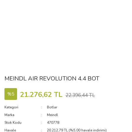
MEINDL AIR REVOLUTION 4.4 BOT
21.276,62 TL
%5
22.396,44 TL
Kategori
Botlar
Marka
Meindl
Stok Kodu
470778
Havale
20.212,79 TL (%5,00 havale indirimi)