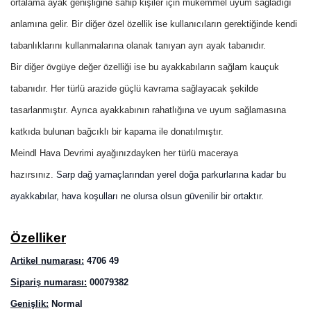
ortalama ayak genişliğine sahip kişiler için mükemmel uyum sağladığı
anlamına gelir.
Bir diğer özel özellik ise kullanıcıların gerektiğinde kendi
tabanlıklarını kullanmalarına olanak tanıyan ayrı ayak tabanıdır.
Bir diğer övgüye değer özelliği ise bu ayakkabıların sağlam kauçuk
tabanıdır.
Her türlü arazide güçlü kavrama sağlayacak şekilde
tasarlanmıştır.
Ayrıca ayakkabının rahatlığına ve uyum sağlamasına
katkıda bulunan bağcıklı bir kapama ile donatılmıştır.
Meindl Hava Devrimi ayağınızdayken her türlü maceraya
hazırsınız.
Sarp dağ yamaçlarından yerel doğa parkurlarına kadar bu
ayakkabılar, hava koşulları ne olursa olsun güvenilir bir ortaktır.
Özelliker
Artikel numarası:
4706 49
Sipariş numarası:
00079382
Genişlik:
Normal