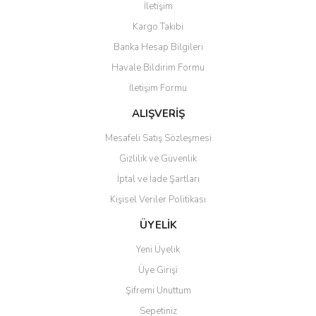
İletişim
Yorum Yaz
Kargo Takibi
Ürün resmi kalitesiz, bozuk veya görüntülenemiyor.
Banka Hesap Bilgileri
Ürün açıklamasında eksik bilgiler bulunuyor.
Havale Bildirim Formu
Ürün bilgilerinde hatalar bulunuyor.
İletişim Formu
Ürün fiyatı diğer sitelerden daha pahalı.
Bu ürüne benzer farklı alternatifler olmalı.
ALIŞVERİŞ
Mesafeli Satış Sözleşmesi
Gizlilik ve Güvenlik
İptal ve İade Şartları
Kişisel Veriler Politikası
Gönder
ÜYELİK
Yeni Üyelik
Üye Girişi
Şifremi Unuttum
Sepetiniz