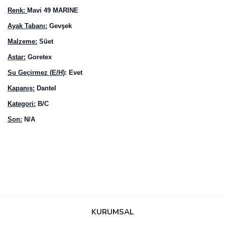
Renk:
Mavi 49 MARINE
Ayak Tabanı:
Gevşek
Malzeme:
Süet
Astar:
Goretex
Su Geçirmez (E/H)
: Evet
Kapanış:
Dantel
Kategori:
B/C
Son:
N/A
Bu ürünün fiyat bilgisi, resim, ürün açıklamalarında ve diğer
konularda yetersiz gördüğünüz noktaları öneri formunu kullanarak
Bu ürüne ilk yorumu siz yapın!
KURUMSAL
tarafımıza iletebilirsiniz.
Görüş ve önerileriniz için teşekkür ederiz.