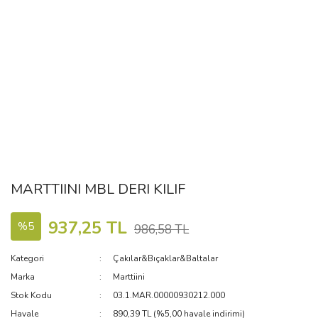
MARTTIINI MBL DERI KILIF
937,25 TL
%5
986,58 TL
Kategori
Çakılar&Bıçaklar&Baltalar
Marka
Marttiini
Stok Kodu
03.1.MAR.00000930212.000
Havale
890,39 TL (%5,00 havale indirimi)