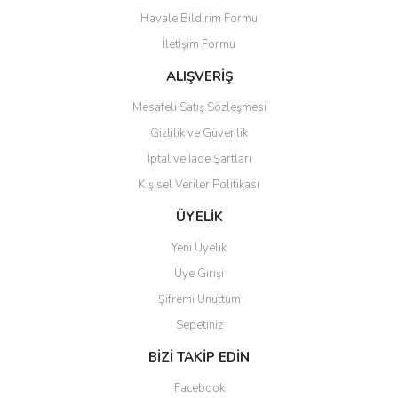
Havale Bildirim Formu
Ürün bilgilerinde hatalar bulunuyor.
İletişim Formu
Ürün fiyatı diğer sitelerden daha pahalı.
Bu ürüne benzer farklı alternatifler olmalı.
ALIŞVERİŞ
Mesafeli Satış Sözleşmesi
Gizlilik ve Güvenlik
İptal ve İade Şartları
Kişisel Veriler Politikası
Gönder
ÜYELİK
Yeni Üyelik
Üye Girişi
Şifremi Unuttum
Sepetiniz
BİZİ TAKİP EDİN
Facebook