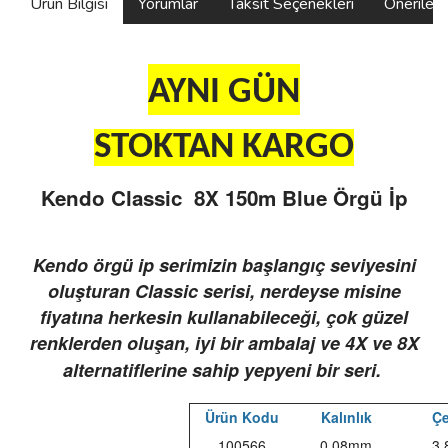
Ürün Bilgisi
Yorumlar
Taksit Seçenekleri
Önerilerin
AYNI GÜN
STOKTAN KARGO
Kendo Classic 8X 150m Blue Örgü İp
Kendo örgü ip serimizin başlangıç seviyesini
oluşturan Classic serisi, nerdeyse misine
fiyatına herkesin kullanabileceği, çok güzel
renklerden oluşan, iyi bir ambalaj ve 4X ve 8X
alternatiflerine sahip yepyeni bir seri.
Ürün Kodu
Kalınlık
Çe
100566
0.08mm
3.