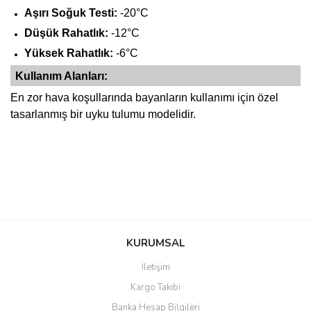
Aşırı Soğuk Testi:
-20°C
Düşük Rahatlık:
-12°C
Yüksek Rahatlık:
-6°C
Kullanım Alanları:
En zor hava koşullarında bayanların kullanımı için özel
tasarlanmış bir uyku tulumu modelidir.
Bu ürünün fiyat bilgisi, resim, ürün açıklamalarında ve diğer
konularda yetersiz gördüğünüz noktaları öneri formunu kullanarak
Bu ürüne ilk yorumu siz yapın!
KURUMSAL
tarafımıza iletebilirsiniz.
Görüş ve önerileriniz için teşekkür ederiz.
İletişim
Yorum Yaz
Kargo Takibi
Ürün resmi kalitesiz, bozuk veya görüntülenemiyor.
Banka Hesap Bilgileri