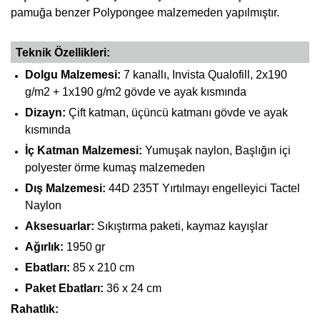
pamuğa benzer Polypongee malzemeden yapılmıştır.
Teknik Özellikleri:
Dolgu Malzemesi:
7 kanallı, Invista Qualofill, 2x190
g/m2 + 1x190 g/m2 gövde ve ayak kısmında
Dizayn:
Çift katman, üçüncü katmanı gövde ve ayak
kısmında
İç Katman Malzemesi:
Yumuşak naylon, Başlığın içi
polyester örme kumaş malzemeden
Dış Malzemesi:
44D 235T Yırtılmayı engelleyici Tactel
Naylon
Aksesuarlar:
Sıkıştırma paketi, kaymaz kayışlar
Ağırlık:
1950 gr
Ebatları:
85 x 210 cm
Paket Ebatları:
36 x 24 cm
Rahatlık: