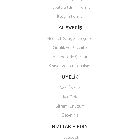
Ürün açıklamasında eksik bilgiler bulunuyor.
Havale Bildirim Formu
Ürün bilgilerinde hatalar bulunuyor.
İletişim Formu
Ürün fiyatı diğer sitelerden daha pahalı.
Bu ürüne benzer farklı alternatifler olmalı.
ALIŞVERİŞ
Mesafeli Satış Sözleşmesi
Gizlilik ve Güvenlik
İptal ve İade Şartları
Kişisel Veriler Politikası
Gönder
ÜYELİK
Yeni Üyelik
Üye Girişi
Şifremi Unuttum
Sepetiniz
BİZİ TAKİP EDİN
Facebook