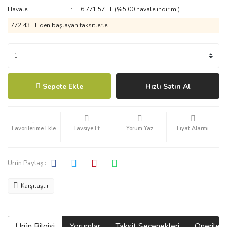
Havale
6.771,57 TL (%5,00 havale indirimi)
772,43 TL den başlayan taksitlerle!
Sepete Ekle
Hızlı Satın Al
Tavsiye Et
Yorum Yaz
Fiyat Alarmı
Ürün Paylaş :
Karşılaştır
Ürün Bilgisi
Yorumlar
Taksit Seçenekleri
Önerilerin