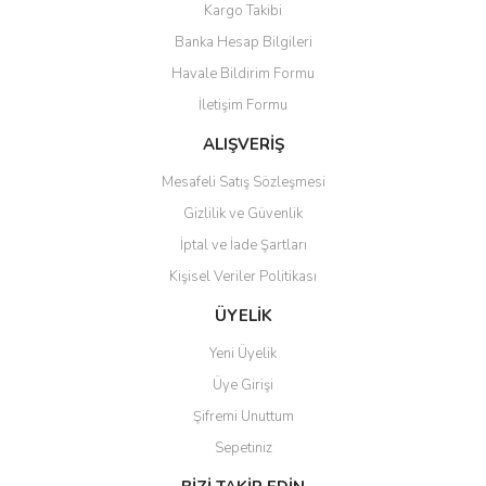
Kargo Takibi
Ürün resmi kalitesiz, bozuk veya görüntülenemiyor.
Banka Hesap Bilgileri
Ürün açıklamasında eksik bilgiler bulunuyor.
Havale Bildirim Formu
Ürün bilgilerinde hatalar bulunuyor.
İletişim Formu
Ürün fiyatı diğer sitelerden daha pahalı.
Bu ürüne benzer farklı alternatifler olmalı.
ALIŞVERİŞ
Mesafeli Satış Sözleşmesi
Gizlilik ve Güvenlik
İptal ve İade Şartları
Kişisel Veriler Politikası
Gönder
ÜYELİK
Yeni Üyelik
Üye Girişi
Şifremi Unuttum
Sepetiniz