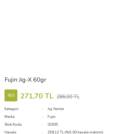
Fujin Jig-X 60gr
271,70 TL
%5
286,00 TL
Kategori
Jig Yemler
Marka
Fujin
Stok Kodu
02935
Havale
258,12 TL (%5,00 havale indirimi)