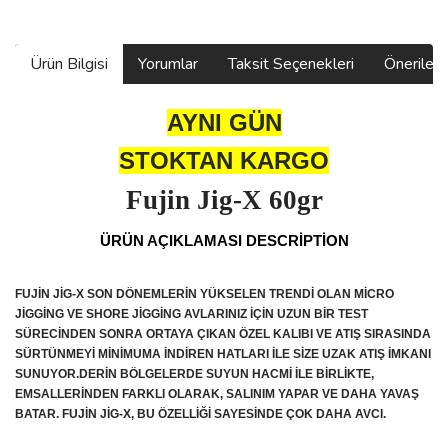
Ürün Bilgisi
Yorumlar
Taksit Seçenekleri
Önerilerin
AYNI GÜN
STOKTAN KARGO
Fujin Jig-X 60gr
ÜRÜN AÇIKLAMASI DESCRİPTİON
FUJİN JİG-X
SON DÖNEMLERİN YÜKSELEN TRENDİ OLAN MİCRO
JİGGİNG VE SHORE JİGGİNG AVLARINIZ İÇİN UZUN BİR TEST
SÜRECİNDEN SONRA ORTAYA ÇIKAN ÖZEL KALIBI VE ATIŞ SIRASINDA
SÜRTÜNMEYİ MİNİMUMA İNDİREN HATLARI İLE SİZE UZAK ATIŞ İMKANI
SUNUYOR.DERİN BÖLGELERDE SUYUN HACMİ İLE BİRLİKTE,
EMSALLERİNDEN FARKLI OLARAK, SALINIM YAPAR VE DAHA YAVAŞ
BATAR. FUJİN JİG-X, BU ÖZELLİĞİ SAYESİNDE ÇOK DAHA AVCI.