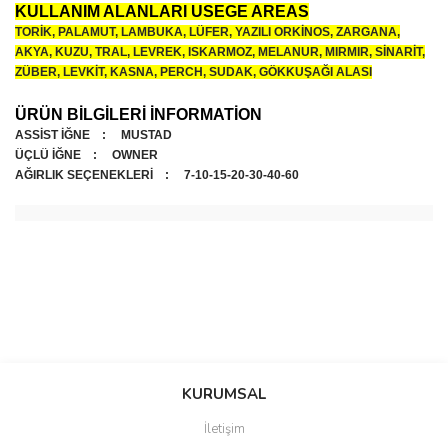
KULLANIM ALANLARI USEGE AREAS
TORİK, PALAMUT, LAMBUKA, LÜFER, YAZILI ORKİNOS, ZARGANA,
AKYA, KUZU, TRAL, LEVREK, ISKARMOZ, MELANUR, MIRMIR, SİNARİT,
ZÜBER, LEVKİT, KASNA, PERCH, SUDAK, GÖKKUŞAĞI ALASI
ÜRÜN BİLGİLERİ İNFORMATİON
ASSİST İĞNE : MUSTAD
ÜÇLÜ İĞNE : OWNER
AĞIRLIK SEÇENEKLERİ : 7-10-15-20-30-40-60
Bu ürünün fiyat bilgisi, resim, ürün açıklamalarında ve diğer
konularda yetersiz gördüğünüz noktaları öneri formunu kullanarak
Bu ürüne ilk yorumu siz yapın!
KURUMSAL
tarafımıza iletebilirsiniz.
Görüş ve önerileriniz için teşekkür ederiz.
İletişim
Yorum Yaz