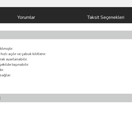
Yorumlar
Taksit Seçenekleri
ilmiştir.
lı açılır ve çabuk kilitlenir.
rak ayarlanabilir.
şekilde taşınabilir.
ır.
sağlar.
: