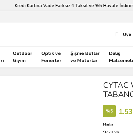
Kredi Kartına Vade Farksız 4 Taksit ve %5 Havale İndirimi!
Üye 
Outdoor
Optik ve
Şişme Botlar
Dalış
ri
Giyim
Fenerler
ve Motorlar
Malzemele
CYTAC 
TABANCA
1.53
%5
Marka
Stok Kodu