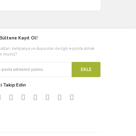
ımıza iletebilirsiniz.
Bültene Kayıt Ol!
satları, kampanya ve duyuruları ile ilgili e-posta almak
er misiniz?
EKLE
zi Takip Edin