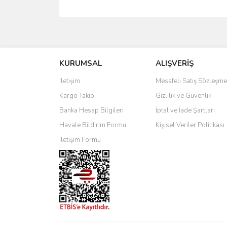
Bu ürünün fiyat bilgisi, resim, ürün açıklamalarında 
Görüş ve önerileriniz için teşekkür ederiz.
KURUMSAL
ALIŞVERİŞ
Ürün resmi kalitesiz, bozuk veya görüntülenemiyo
Ürün açıklamasında eksik bilgiler bulunuyor.
İletişim
Mesafeli Satış Sözleşme
Ürün bilgilerinde hatalar bulunuyor.
Kargo Takibi
Gizlilik ve Güvenlik
Ürün fiyatı diğer sitelerden daha pahalı.
Banka Hesap Bilgileri
İptal ve İade Şartları
Bu ürüne benzer farklı alternatifler olmalı.
Havale Bildirim Formu
Kişisel Veriler Politikası
İletişim Formu