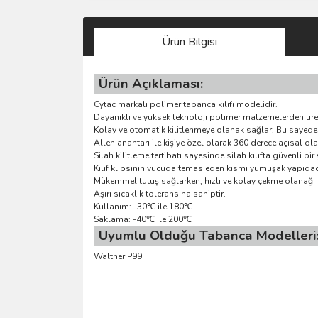
Ürün Bilgisi
Ürün Açıklaması:
Cytac markalı polimer tabanca kılıfı modelidir.
Dayanıklı ve yüksek teknoloji polimer malzemelerden üret
Kolay ve otomatik kilitlenmeye olanak sağlar. Bu sayede hız
Allen anahtarı ile kişiye özel olarak 360 derece açısal ola
Silah kilitleme tertibatı sayesinde silah kılıfta güvenli bir 
Kılıf klipsinin vücuda temas eden kısmı yumuşak yapıdad
Mükemmel tutuş sağlarken, hızlı ve kolay çekme olanağı 
Aşırı sıcaklık toleransına sahiptir.
Kullanım: -30℃ ile 180℃
Saklama: -40℃ ile 200℃
Uyumlu Olduğu Tabanca Modelleri
Walther P99