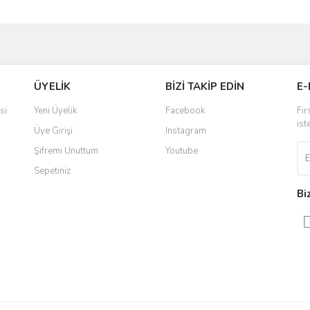
ve diğer konularda yetersiz gördüğünüz noktaları öneri formunu kullanarak taraf
Bu ürüne ilk yorumu siz yapın!
ÜYELİK
BİZİ TAKİP EDİN
E-
r.
Yorum Yaz
si
Yeni Üyelik
Facebook
Fır
ist
Üye Girişi
Instagram
Şifremi Unuttum
Youtube
Sepetiniz
Bi
Gönder