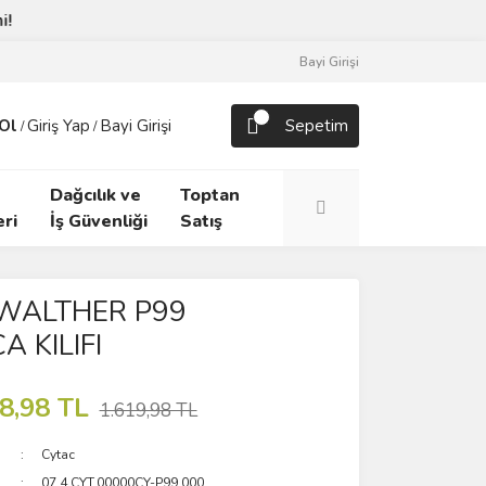
Bayi Girişi
Ol
Giriş Yap
Bayi Girişi
Sepetim
/
/
Dağcılık ve
Toptan
ri
İş Güvenliği
Satış
WALTHER P99
 KILIFI
8,98 TL
1.619,98 TL
Cytac
07.4.CYT.00000CY-P99.000