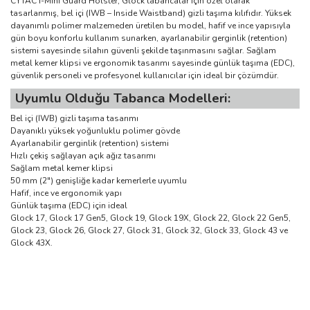
CYTAC I-Mini Guard Holster, Glock tabancalar için özel olarak
tasarlanmış, bel içi (IWB – Inside Waistband) gizli taşıma kılıfıdır. Yüksek
dayanımlı polimer malzemeden üretilen bu model, hafif ve ince yapısıyla
gün boyu konforlu kullanım sunarken, ayarlanabilir gerginlik (retention)
sistemi sayesinde silahın güvenli şekilde taşınmasını sağlar. Sağlam
metal kemer klipsi ve ergonomik tasarımı sayesinde günlük taşıma (EDC),
güvenlik personeli ve profesyonel kullanıcılar için ideal bir çözümdür.
Uyumlu Olduğu Tabanca Modelleri:
Bel içi (IWB) gizli taşıma tasarımı
Dayanıklı yüksek yoğunluklu polimer gövde
Ayarlanabilir gerginlik (retention) sistemi
Hızlı çekiş sağlayan açık ağız tasarımı
Sağlam metal kemer klipsi
50 mm (2") genişliğe kadar kemerlerle uyumlu
Hafif, ince ve ergonomik yapı
Günlük taşıma (EDC) için ideal
Glock 17, Glock 17 Gen5, Glock 19, Glock 19X, Glock 22, Glock 22 Gen5,
Glock 23, Glock 26, Glock 27, Glock 31, Glock 32, Glock 33, Glock 43 ve
Glock 43X.