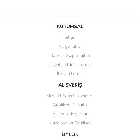
Bu ürünün fiyat bilgisi, resim, ürün açıklamalarında ve diğer
konularda yetersiz gördüğünüz noktaları öneri formunu kullanarak
Bu ürüne ilk yorumu siz yapın!
KURUMSAL
tarafımıza iletebilirsiniz.
Görüş ve önerileriniz için teşekkür ederiz.
İletişim
Yorum Yaz
Kargo Takibi
Ürün resmi kalitesiz, bozuk veya görüntülenemiyor.
Banka Hesap Bilgileri
Ürün açıklamasında eksik bilgiler bulunuyor.
Havale Bildirim Formu
Ürün bilgilerinde hatalar bulunuyor.
İletişim Formu
Ürün fiyatı diğer sitelerden daha pahalı.
Bu ürüne benzer farklı alternatifler olmalı.
ALIŞVERİŞ
Mesafeli Satış Sözleşmesi
Gizlilik ve Güvenlik
İptal ve İade Şartları
Kişisel Veriler Politikası
Gönder
ÜYELİK