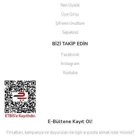
Yeni Üyelik
Üye Girişi
Şifremi Unuttum
Sepetiniz
BİZİ TAKİP EDİN
Facebook
Instagram
Youtube
E-Bültene Kayıt Ol!
Fırsatları, kampanya ve duyuruları ile ilgili e-posta almak ister misiniz?