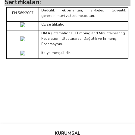
Sertifikaları:
Dağcılık ekipmanları, sikkeler. Güvenlik
EN 569:2007
gereksinimleri ve test metodları.
CE sertifikalıdır.
UIAA (International Climbing and Mountaineering
Federation) Uluslararası Dağcılık ve Tırmanış
Federasyonu
İtalya menşeilidir.
Bu ürünün fiyat bilgisi, resim, ürün açıklamalarında ve diğer
konularda yetersiz gördüğünüz noktaları öneri formunu kullanarak
Bu ürüne ilk yorumu siz yapın!
KURUMSAL
tarafımıza iletebilirsiniz.