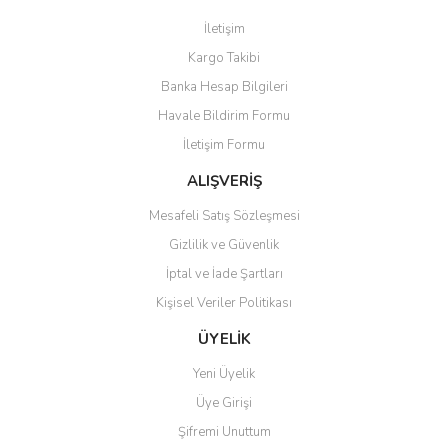
Görüş ve önerileriniz için teşekkür ederiz.
İletişim
Yorum Yaz
Kargo Takibi
Ürün resmi kalitesiz, bozuk veya görüntülenemiyor.
Banka Hesap Bilgileri
Ürün açıklamasında eksik bilgiler bulunuyor.
Havale Bildirim Formu
Ürün bilgilerinde hatalar bulunuyor.
İletişim Formu
Ürün fiyatı diğer sitelerden daha pahalı.
Bu ürüne benzer farklı alternatifler olmalı.
ALIŞVERİŞ
Mesafeli Satış Sözleşmesi
Gizlilik ve Güvenlik
İptal ve İade Şartları
Kişisel Veriler Politikası
Gönder
ÜYELİK
Yeni Üyelik
Üye Girişi
Şifremi Unuttum