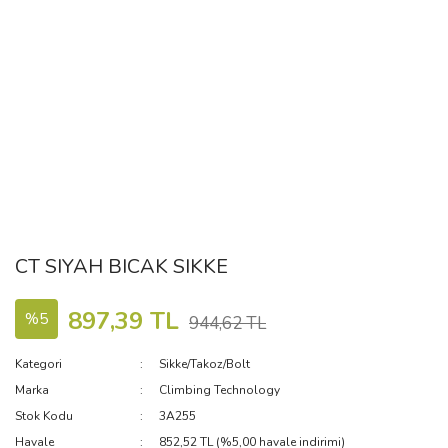
CT SIYAH BICAK SIKKE
897,39 TL
%5
944,62 TL
Kategori
Sikke/Takoz/Bolt
Marka
Climbing Technology
Stok Kodu
3A255
Havale
852,52 TL (%5,00 havale indirimi)