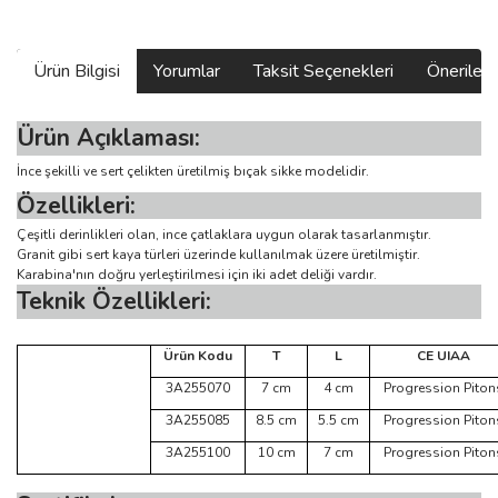
Ürün Bilgisi
Yorumlar
Taksit Seçenekleri
Önerilerin
Ürün Açıklaması:
İnce şekilli ve sert çelikten üretilmiş bıçak sikke modelidir.
Özellikleri:
Çeşitli derinlikleri olan, ince çatlaklara uygun olarak tasarlanmıştır.
Granit gibi sert kaya türleri üzerinde kullanılmak üzere üretilmiştir.
Karabina'nın doğru yerleştirilmesi için iki adet deliği vardır.
Teknik Özellikleri:
Ürün Kodu
T
L
CE UIAA
3A255070
7 cm
4 cm
Progression Piton
3A255085
8.5 cm
5.5 cm
Progression Piton
3A255100
10 cm
7 cm
Progression Piton