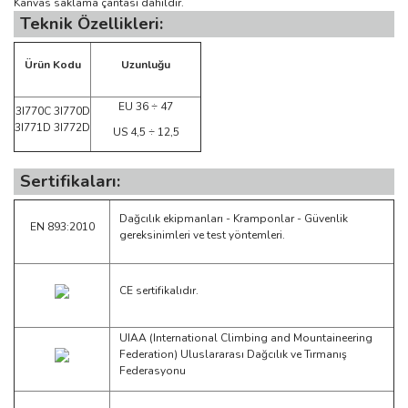
Kanvas saklama çantası dahildir.
Teknik Özellikleri:
Ürün Kodu
Uzunluğu
EU 36 ÷ 47
3I770C 3I770D
3I771D 3I772D
US 4,5 ÷ 12,5
Sertifikaları:
Dağcılık ekipmanları - Kramponlar - Güvenlik
EN 893:2010
gereksinimleri ve test yöntemleri.
CE sertifikalıdır.
UIAA (International Climbing and Mountaineering
Federation) Uluslararası Dağcılık ve Tırmanış
Federasyonu