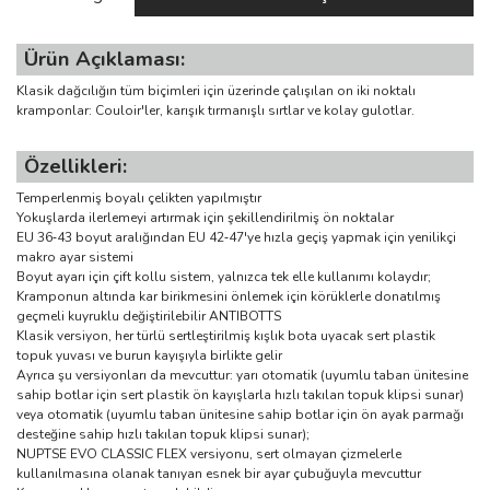
Ürün Açıklaması:
Klasik dağcılığın tüm biçimleri için üzerinde çalışılan on iki noktalı
kramponlar: Couloir'ler, karışık tırmanışlı sırtlar ve kolay gulotlar.
Özellikleri:
Temperlenmiş boyalı çelikten yapılmıştır
Yokuşlarda ilerlemeyi artırmak için şekillendirilmiş ön noktalar
EU 36‑43 boyut aralığından EU 42‑47'ye hızla geçiş yapmak için yenilikçi
makro ayar sistemi
Boyut ayarı için çift kollu sistem, yalnızca tek elle kullanımı kolaydır;
Kramponun altında kar birikmesini önlemek için körüklerle donatılmış
geçmeli kuyruklu değiştirilebilir ANTIBOTTS
Klasik versiyon, her türlü sertleştirilmiş kışlık bota uyacak sert plastik
topuk yuvası ve burun kayışıyla birlikte gelir
Ayrıca şu versiyonları da mevcuttur: yarı otomatik (uyumlu taban ünitesine
sahip botlar için sert plastik ön kayışlarla hızlı takılan topuk klipsi sunar)
veya otomatik (uyumlu taban ünitesine sahip botlar için ön ayak parmağı
desteğine sahip hızlı takılan topuk klipsi sunar);
NUPTSE EVO CLASSIC FLEX versiyonu, sert olmayan çizmelerle
kullanılmasına olanak tanıyan esnek bir ayar çubuğuyla mevcuttur