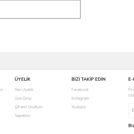
ve diğer konularda yetersiz gördüğünüz noktaları öneri formunu kullanarak taraf
Bu ürüne ilk yorumu siz yapın!
ÜYELİK
BİZİ TAKİP EDİN
E-
r.
Yorum Yaz
si
Yeni Üyelik
Facebook
Fır
ist
Üye Girişi
Instagram
Şifremi Unuttum
Youtube
Sepetiniz
Bi