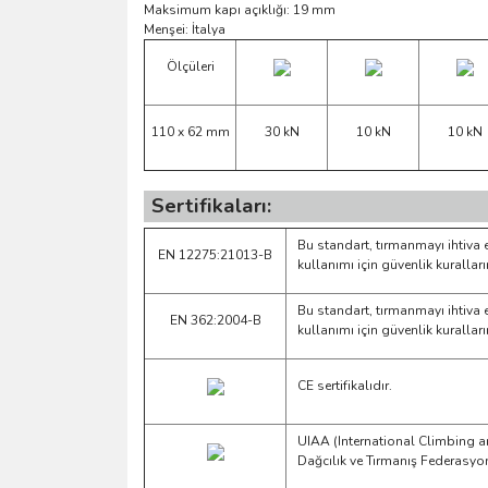
Maksimum kapı açıklığı: 19 mm
Menşei: İtalya
Ölçüleri
110 x 62 mm
30 kN
10 kN
10 kN
Sertifikaları:
Bu standart, tırmanmayı ihtiva 
EN 12275:21013-B
kullanımı için güvenlik kurallar
Bu standart, tırmanmayı ihtiva 
EN 362:2004-B
kullanımı için güvenlik kurallar
CE sertifikalıdır.
UIAA (International Climbing a
Dağcılık ve Tırmanış Federasyo