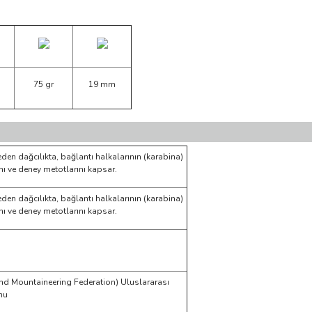
75 gr
19 mm
eden dağcılıkta, bağlantı halkalarının (karabina)
ını ve deney metotlarını kapsar.
eden dağcılıkta, bağlantı halkalarının (karabina)
ını ve deney metotlarını kapsar.
nd Mountaineering Federation) Uluslararası
nu