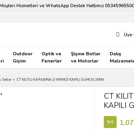
Müşteri Hizmetleri ve WhatsApp Destek Hattımız 0534596550
Üye 
Outdoor
Optik ve
Şişme Botlar
Dalış
ri
Giyim
Fenerler
ve Motorlar
Malzemele
 Setler
CT KILITLI KARABINA D KIRMIZI KAPILI GUMUS 30KN
CT KILI
KAPILI
1.07
%5