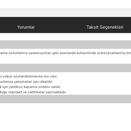
Yorumlar
Taksit Seçenekleri
 arama ve kurtarma operasyonları gibi alanlarda kullanılmak üzere tasarlanmış bir 
i yükün yönlendirilmesine izin verir.
urtarma çalışmaları için idealdir.
 için çentiksiz kapama sistemi vardır.
duğu standart ve sertifikalar yazmaktadır.