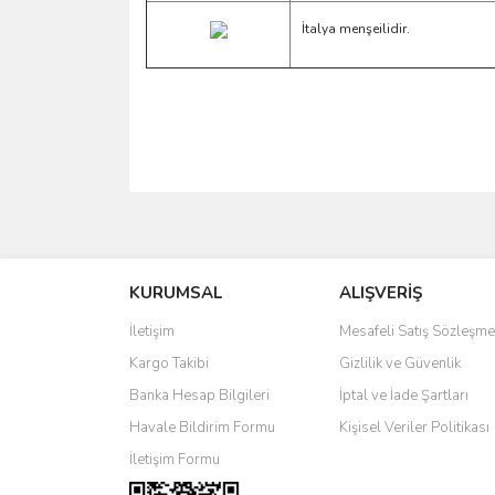
İtalya menşeilidir.
Bu ürünün fiyat bilgisi, resim, ürün açıklamalarında 
Görüş ve önerileriniz için teşekkür ederiz.
KURUMSAL
ALIŞVERİŞ
Ürün resmi kalitesiz, bozuk veya görüntülenemiyo
Ürün açıklamasında eksik bilgiler bulunuyor.
İletişim
Mesafeli Satış Sözleşme
Ürün bilgilerinde hatalar bulunuyor.
Kargo Takibi
Gizlilik ve Güvenlik
Ürün fiyatı diğer sitelerden daha pahalı.
Banka Hesap Bilgileri
İptal ve İade Şartları
Bu ürüne benzer farklı alternatifler olmalı.
Havale Bildirim Formu
Kişisel Veriler Politikası
İletişim Formu