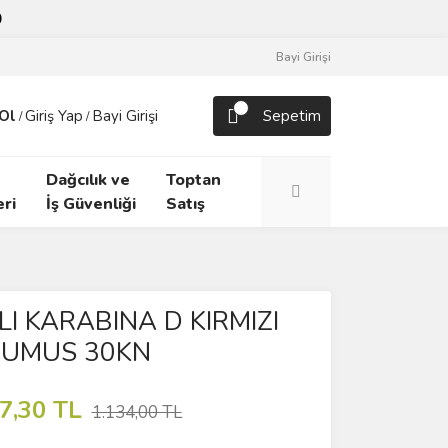
0
Bayi Girişi
Ol
Giriş Yap
Bayi Girişi
Sepetim
/
/
Dağcılık ve
Toptan
ri
İş Güvenliği
Satış
TLI KARABINA D KIRMIZI
 GUMUS 30KN
7,30 TL
1.134,00 TL