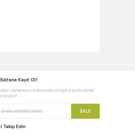
ımıza iletebilirsiniz.
Bültene Kayıt Ol!
satları, kampanya ve duyuruları ile ilgili e-posta almak
er misiniz?
EKLE
zi Takip Edin