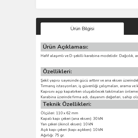
Ürün Bilgisi
Ürün Açıklaması:
Hafif alaşımlı ve D-şekilli karabina modelidir. Dağcılık,
Özellikleri:
Şekil yapısı sayesinde gücü arttırır ve ana eksen üzerindek
Tırmanış istasyonları, iş güvenliği çalışmaları, arama ve k
Kapısını açıp kapatırken oluşabilecek takılmaları önlemek
Karabina üzerinde firma adı, dayanım değerleri, sahip ol
Teknik Özellikleri:
Ölçüleri: 110 x 62 mm
Kapalı kapı çekeri (ana eksen): 30 kN
Yan çekeri (ikincil eksen): 10 kN
Açık kapı çekeri (kapı açıkken): 10 kN
Ağırlığı: 75 gr.