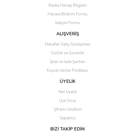
Banka Hesap Bilgileri
Ürün açıklamasında eksik bilgiler bulunuyor.
Havale Bildirim Formu
Ürün bilgilerinde hatalar bulunuyor.
İletişim Formu
Ürün fiyatı diğer sitelerden daha pahalı.
Bu ürüne benzer farklı alternatifler olmalı.
ALIŞVERİŞ
Mesafeli Satış Sözleşmesi
Gizlilik ve Güvenlik
İptal ve İade Şartları
Kişisel Veriler Politikası
Gönder
ÜYELİK
Yeni Üyelik
Üye Girişi
Şifremi Unuttum
Sepetiniz
BİZİ TAKİP EDİN