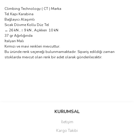
Climbing Technology ( CT ) Marka
Tel Kapı Karabina
Bağlayıcı Alaşımlı
Sıcak Dövme Kollu Düz Tel
↔ 26 kN , ↕ 9 kN , Açıkken 10 kN
37 gr Ağırlığında
İtalyan Malı
Kırmızı ve mavi renkleri mevcuttur.
Bu üründe renk seçeneği bulunmamaktadır. Sipariş edildiği zaman
stoklarda mevcut olan renk bir adet olarak gönderilecektir.
Bu ürünün fiyat bilgisi, resim, ürün açıklamalarında ve diğer
konularda yetersiz gördüğünüz noktaları öneri formunu kullanarak
Bu ürüne ilk yorumu siz yapın!
KURUMSAL
tarafımıza iletebilirsiniz.
Görüş ve önerileriniz için teşekkür ederiz.
İletişim
Yorum Yaz
Kargo Takibi
Ürün resmi kalitesiz, bozuk veya görüntülenemiyor.