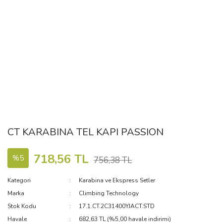
CT KARABINA TEL KAPI PASSION
718,56 TL
%5
756,38 TL
Kategori
Karabina ve Ekspress Setler
Marka
Climbing Technology
Stok Kodu
17.1.CT.2C31400YJACT.STD
Havale
682,63 TL (%5,00 havale indirimi)