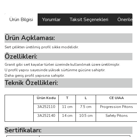
Ürün Bilgisi
Yorumlar
Taksit Seçenekleri
Önerilerin
Ürün Açıklaması:
Sert çelikten üretilmiş profil sikke modelidir.
Özellikleri:
Granit gibi sert kayalar türleri üzerinde kullanılmak üzere üretilmiştir.
U profil yapısı sayesinde yüksek sürtünme gücüne sahiptir.
Daha geniş profil yapısına sahiptir.
Teknik Özellikleri:
Ürün Kodu
T
L
CE UIAA
3A252110
11 cm
7.5 cm
Progression Pitons
3A252140
14 cm
10.5 cm
Safety Pitons
Sertifikaları: