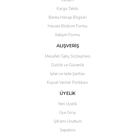
İletişim
Yorum Yaz
Kargo Takibi
Ürün resmi kalitesiz, bozuk veya görüntülenemiyor.
Banka Hesap Bilgileri
Ürün açıklamasında eksik bilgiler bulunuyor.
Havale Bildirim Formu
Ürün bilgilerinde hatalar bulunuyor.
İletişim Formu
Ürün fiyatı diğer sitelerden daha pahalı.
Bu ürüne benzer farklı alternatifler olmalı.
ALIŞVERİŞ
Mesafeli Satış Sözleşmesi
Gizlilik ve Güvenlik
İptal ve İade Şartları
Kişisel Veriler Politikası
Gönder
ÜYELİK
Yeni Üyelik
Üye Girişi
Şifremi Unuttum
Sepetiniz