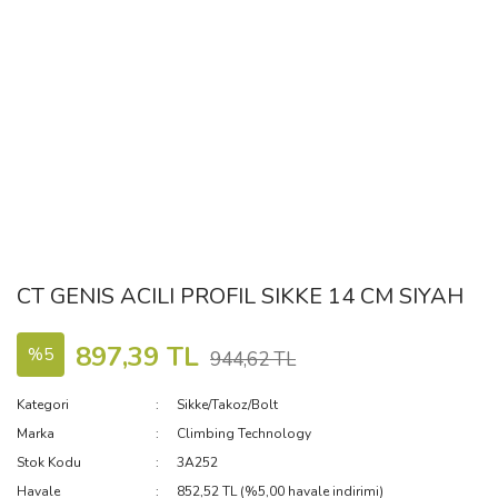
CT GENIS ACILI PROFIL SIKKE 14 CM SIYAH
897,39 TL
%5
944,62 TL
Kategori
Sikke/Takoz/Bolt
Marka
Climbing Technology
Stok Kodu
3A252
Havale
852,52 TL (%5,00 havale indirimi)