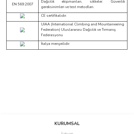
Dağcılık ekipmanları, sikkeler. Güvenlik
EN 569:2007
gereksinimleri ve test metodları.
CE sertifikalıdır.
UIAA (International Climbing and Mountaineering
Federation) Uluslararası Dağcılık ve Tırmanış
Federasyonu
İtalya menşeilidir.
Bu ürünün fiyat bilgisi, resim, ürün açıklamalarında ve diğer
konularda yetersiz gördüğünüz noktaları öneri formunu kullanarak
Bu ürüne ilk yorumu siz yapın!
KURUMSAL
tarafımıza iletebilirsiniz.
Görüş ve önerileriniz için teşekkür ederiz.