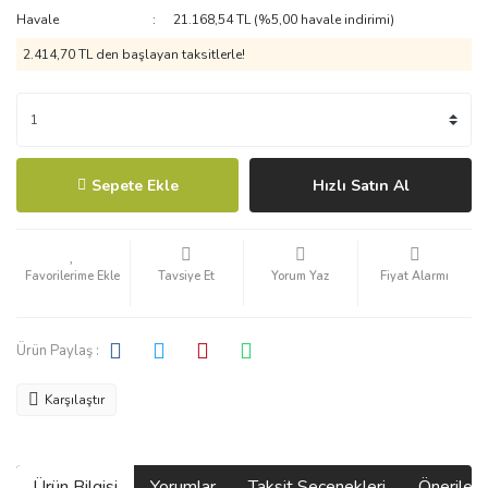
Havale
21.168,54 TL (%5,00 havale indirimi)
2.414,70 TL den başlayan taksitlerle!
Sepete Ekle
Hızlı Satın Al
Tavsiye Et
Yorum Yaz
Fiyat Alarmı
Ürün Paylaş :
Karşılaştır
Ürün Bilgisi
Yorumlar
Taksit Seçenekleri
Önerilerin