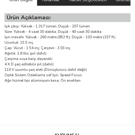
Ürün Açıklaması:
Işık çıkışı: Yüksek - 1.317 lümen; Düşük - 207 lümen
Süre: Yüksek - 4 saat 30 dakika; Düşük - 40 saat 30 dakika
Işın mesafe: Yüksek - 260 metre (852 ft); Düşük - 103 metre (337 ft)
Uzunluk: 15.5 inç
Çap: Vücut - 1.54 inç; Çerçeve - 3.03 inç
Ağırlık: 2,8 lbs (pil dahil)
Çarpma suya karşı dayanıklı
4 X D şarj edilebilir pil (dahil)
110 V uyumlu şarj aleti (Dönüştürücü dahil değil)
Optik Sistem Odaklama saf Işın; Speed ​​Focus
Ağır hizmet tipi alüminyum kasa; Ön anahtarı
Bu ürünün fiyat bilgisi, resim, ürün açıklamalarında ve diğer
konularda yetersiz gördüğünüz noktaları öneri formunu kullanarak
Bu ürüne ilk yorumu siz yapın!