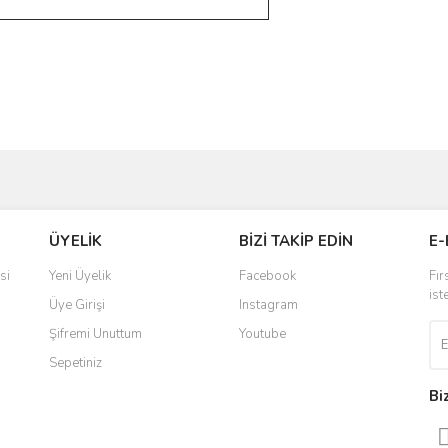
ve diğer konularda yetersiz gördüğünüz noktaları öneri formunu kullanarak taraf
Bu ürüne ilk yorumu siz yapın!
ÜYELİK
BİZİ TAKİP EDİN
E-
r.
Yorum Yaz
si
Yeni Üyelik
Facebook
Fır
ist
Üye Girişi
Instagram
Şifremi Unuttum
Youtube
Sepetiniz
Bi