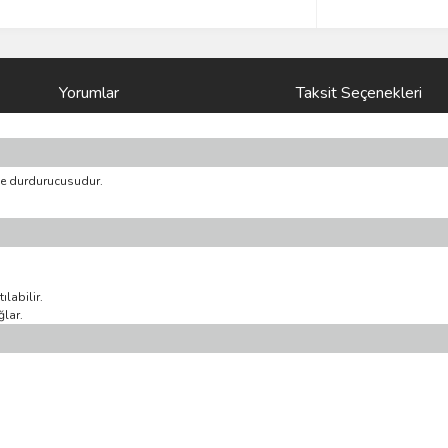
Yorumlar
Taksit Seçenekleri
me durdurucusudur.
ılabilir.
ğlar.