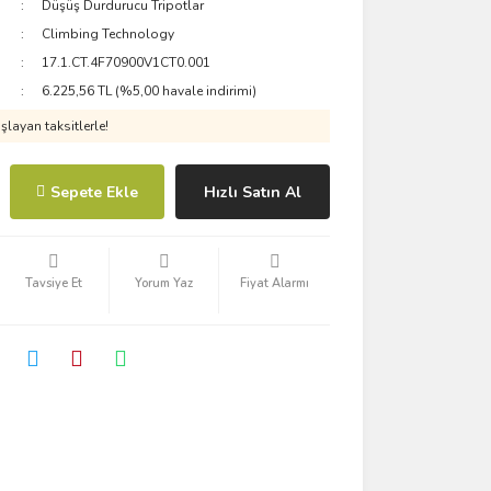
Düşüş Durdurucu Tripotlar
Climbing Technology
17.1.CT.4F70900V1CT0.001
6.225,56 TL (%5,00 havale indirimi)
layan taksitlerle!
Sepete Ekle
Hızlı Satın Al
Tavsiye Et
Yorum Yaz
Fiyat Alarmı