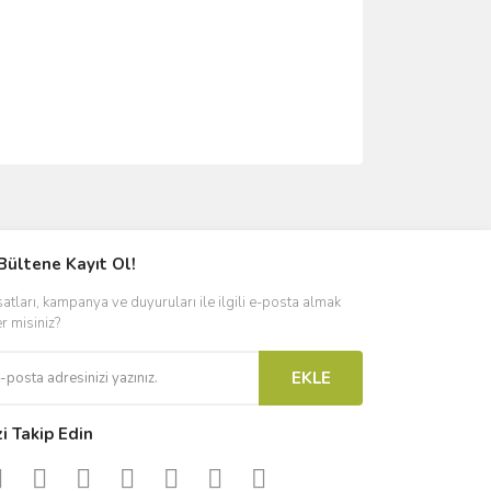
ımıza iletebilirsiniz.
Bültene Kayıt Ol!
satları, kampanya ve duyuruları ile ilgili e-posta almak
er misiniz?
EKLE
zi Takip Edin