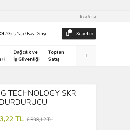
Bayi Girişi
Ol
Giriş Yap
Bayi Girişi
Sepetim
/
/
Dağcılık ve
Toptan
ri
İş Güvenliği
Satış
NG TECHNOLOGY SKR
 DURDURUCU
3,22 TL
6.898,12 TL