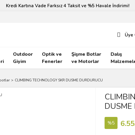
Kredi Kartına Vade Farksız 4 Taksit ve %5 Havale İndirimi!
Üye 
Outdoor
Optik ve
Şişme Botlar
Dalış
ri
Giyim
Fenerler
ve Motorlar
Malzemele
potlar
CLIMBING TECHNOLOGY SKR DUSME DURDURUCU
CLIMBI
DUSME
6.55
%5