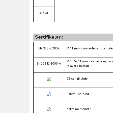
315 gr.
Sertifikaları:
EN 353-2:2002
Ø 11 mm - Yükseklikten düşmelere
Ø 10,5- 11 mm - Kişisel, düşmeler
En 12841:2006-A
İp ayar cihazları.
CE sertifikalıdır.
Patentli üründür.
İtalya menşeilidir.