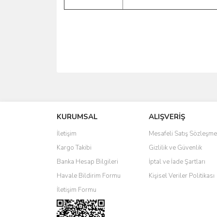
Bu ürünün fiyat bilgisi, resim, ürün açıklamalarında 
Görüş ve önerileriniz için teşekkür ederiz.
KURUMSAL
ALIŞVERİŞ
Ürün resmi kalitesiz, bozuk veya görüntülenemiyo
Ürün açıklamasında eksik bilgiler bulunuyor.
İletişim
Mesafeli Satış Sözleşme
Ürün bilgilerinde hatalar bulunuyor.
Kargo Takibi
Gizlilik ve Güvenlik
Ürün fiyatı diğer sitelerden daha pahalı.
Banka Hesap Bilgileri
İptal ve İade Şartları
Bu ürüne benzer farklı alternatifler olmalı.
Havale Bildirim Formu
Kişisel Veriler Politikası
İletişim Formu